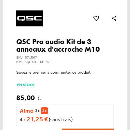
QSC Pro audio Kit de 3
anneaux d'accroche M10
SKU
571567
Ref.
SQC M10-KIT-W
Soyez le premier à commenter ce produit
EN STOCK
85,00
€
3 x
4 x
21,25 €
4 x
(sans frais)