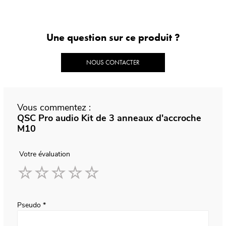
Une question sur ce produit ?
NOUS CONTACTER
Vous commentez :
QSC Pro audio Kit de 3 anneaux d'accroche
M10
Votre évaluation
1
2
3
4
5
star
stars
stars
stars
stars
Pseudo