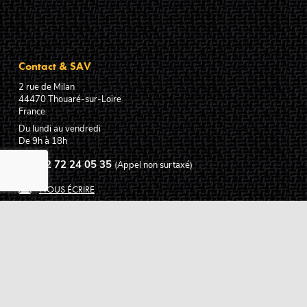
Contact & SAV
2 rue de Milan
44470
Thouaré-sur-Loire
France
Du lundi au vendredi
De 9h à 18h
02 72 24 05 35
(Appel non surtaxé)
NOUS ÉCRIRE
Assistance
Guides d'achat
Questions des musiciens
Modes de livraison