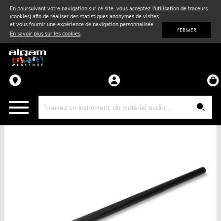
En poursuivant votre navigation sur ce site, vous acceptez l'utilisation de traceurs
(cookies) afin de réaliser des statistiques anonymes de visites
Vent
& Violon
et vous fournir une expérience de navigation personnalisée.
FERMER
En savoir plus sur les cookies
.
Accessoires
Pièces détachées