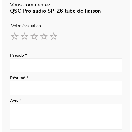
Vous commentez :
QSC Pro audio SP-26 tube de liaison
Votre évaluation
1
2
3
4
5
star
stars
stars
stars
stars
Pseudo
Résumé
Avis