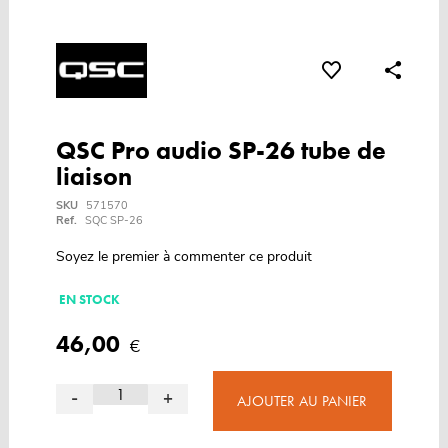
QSC Pro audio SP-26 tube de
liaison
SKU
571570
Ref.
SQC SP-26
Soyez le premier à commenter ce produit
EN STOCK
46,00
€
-
+
AJOUTER AU PANIER