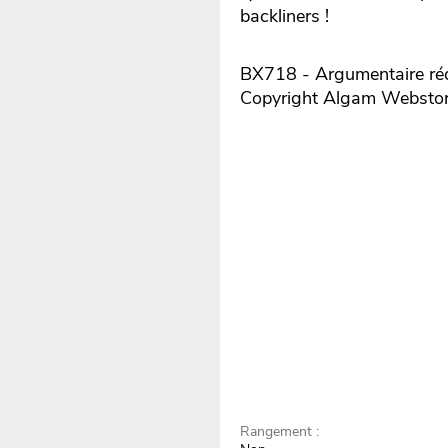
backliners !
BX718 - Argumentaire réd
Copyright Algam Websto
Rangement :