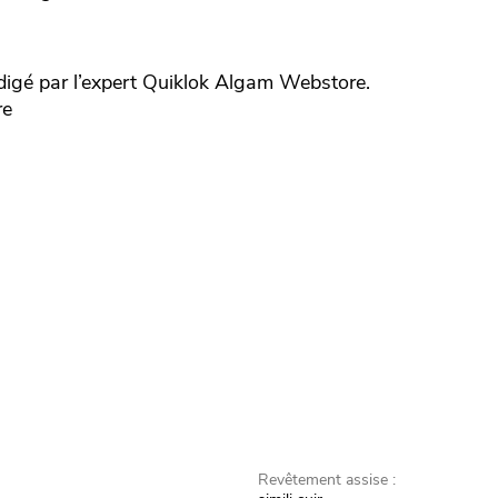
igé par l’expert
Quiklok
Algam Webstore.
re
Revêtement assise :