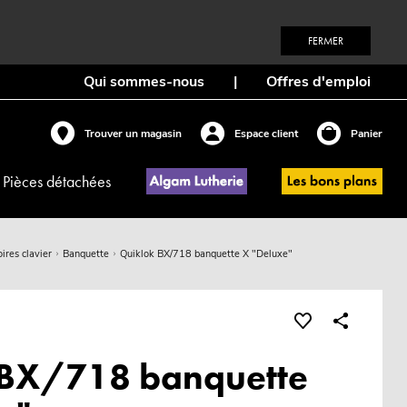
FERMER
Qui sommes-nous
|
Offres d'emploi
Trouver un magasin
Espace client
Panier
Pièces détachées
ires clavier
Banquette
Quiklok BX/718 banquette X "Deluxe"
 BX/718 banquette