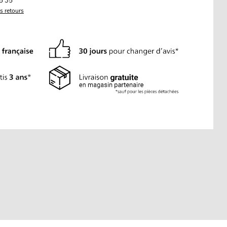
5 35
es retours