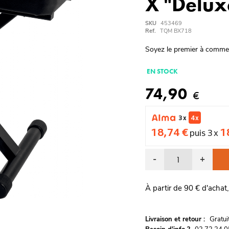
X "Delux
SKU
453469
Ref.
TQM BX718
Soyez le premier à comme
EN STOCK
74,90
€
3 x
4 x
18,74 €
1
puis 3 x
-
+
À partir de 90 € d'achat,
G
Livraison et retour :
ratu