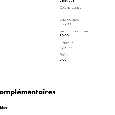
simili cuir
Coloris assise :
noir
Charge max :
135,00
Section des tubes :
30,00
Hauteur :
470 - 605 mm
Poids :
5,00
 complémentaires
itions)