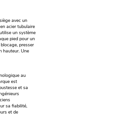
 siège avec un
n acier tubulaire
tilise un système
haque pied pour un
e blocage, presser
en hauteur. Une
hnologique au
arque est
bustesse et sa
ingénieurs
iciens
 sa fiabilité,
eurs et de