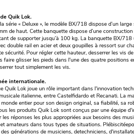
 de Quik Lok.
la série « Deluxe », le modèle BX/718 dispose d’un large
m de haut. Cette banquette dispose d’une construction e
ant de supporter jusqu’à 100 kg. La banquette BX/718 u
vec double rail en acier et deux goupilles à ressort sur c
e sécurité. Pour régler cette hauteur, desserrer les vis d
is faire glisser les pieds dans l'une des quatre positions 
sserrer tout simplement les vis.
e internationale.
 Quik Lok joue un rôle important dans l'innovation tec
usicale italienne, entre Castelfidardo et Recanati. La m
onde entier pour son design original, sa fiabilité, sa ro
Tous les produits Quik Lok sont conçus par une équipe d'
er les réponses les plus appropriées aux besoins des mus
et amateurs dans tous types de situations. Plébiscitéepour
 des générations de musiciens, detechniciens, d'installat