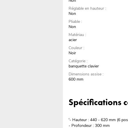
Non
Réglable en hauteur :
Non
Pliable :
Non
Matériau :
acier
Couleur :
Noir
Catégorie :
banquette clavier
Dimensions assise :
600 mm
Spécifications
'- Hauteur : 440 - 620 mm (6 pos
- Profondeur : 300 mm