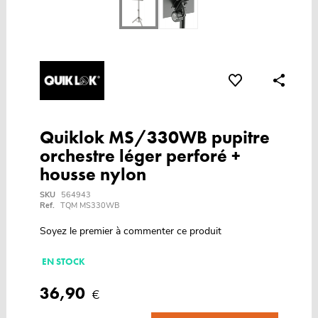
Quiklok MS/330WB pupitre
orchestre léger perforé +
housse nylon
SKU
564943
Ref.
TQM MS330WB
Soyez le premier à commenter ce produit
EN STOCK
36,90
€