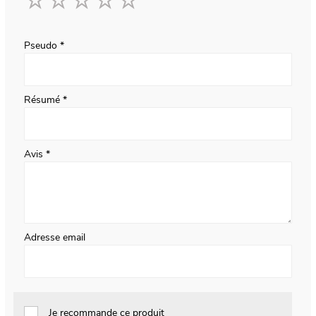
1
2
3
4
5
star
stars
stars
stars
stars
Pseudo
Résumé
Avis
Adresse email
Je recommande ce produit