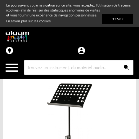
En poursuivant votre navigation sur ce site, vous acceptez l'utilisation de traceurs
(cookies) afin de réaliser des statistiques anonymes de visites
Vent
& Violon
et vous fournir une expérience de navigation personnalisée.
FERMER
En savoir plus sur les cookies
.
Accessoires
Pièces détachées