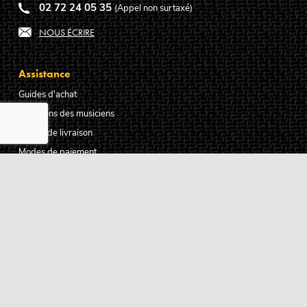
02 72 24 05 35
(Appel non surtaxé)
NOUS ÉCRIRE
Assistance
Guides d'achat
Questions des musiciens
Modes de livraison
Modes de paiement
Retours produits
Garanties produits
Service après vente
Centres techniques agréés Algam
Carte des luthiers guitare français
Qui sommes-nous ?
Pourquoi nous faire confiance ?