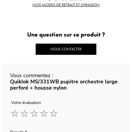
NOS MODES DE RETRAIT ET LIVRAISON
Une question sur ce produit ?
NOUS CONTACTER
Vous commentez :
Quiklok MS/331WB pupitre orchestre large
perforé + housse nylon
Votre évaluation
1
2
3
4
5
star
stars
stars
stars
stars