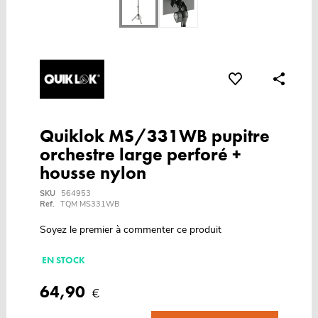
Quiklok MS/331WB pupitre
orchestre large perforé +
housse nylon
SKU
564953
Ref.
TQM MS331WB
Soyez le premier à commenter ce produit
EN STOCK
64,90
€