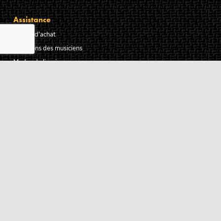
Assistance
Guides d'achat
Questions des musiciens
Modes de livraison
Modes de paiement
Retours produits
Garanties produits
Service après vente
Centres techniques agréés Algam
Carte des luthiers guitare français
Qui sommes-nous ?
Pourquoi nous faire confiance ?