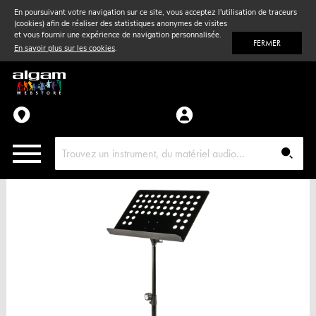
En poursuivant votre navigation sur ce site, vous acceptez l'utilisation de traceurs
(cookies) afin de réaliser des statistiques anonymes de visites
Vent
& Violon
et vous fournir une expérience de navigation personnalisée.
FERMER
En savoir plus sur les cookies
.
Accessoires
Pièces détachées