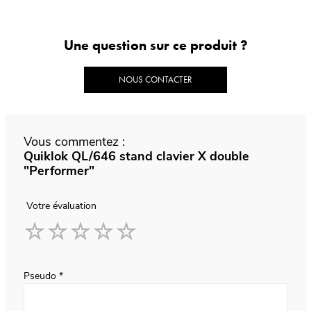
Une question sur ce produit ?
NOUS CONTACTER
Vous commentez :
Quiklok QL/646 stand clavier X double
"Performer"
Votre évaluation
1
2
3
4
5
star
stars
stars
stars
stars
Pseudo