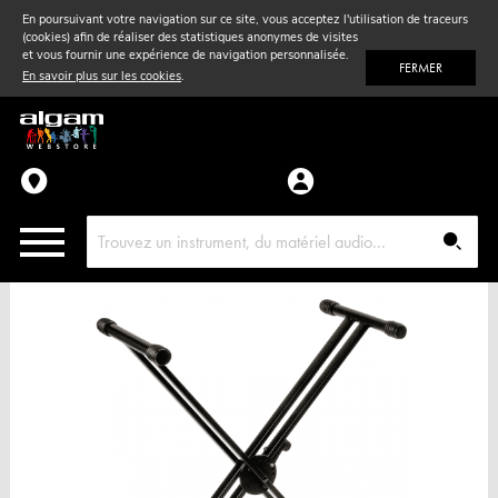
En poursuivant votre navigation sur ce site, vous acceptez l'utilisation de traceurs
(cookies) afin de réaliser des statistiques anonymes de visites
Vent
& Violon
et vous fournir une expérience de navigation personnalisée.
FERMER
En savoir plus sur les cookies
.
Accessoires
Pièces détachées