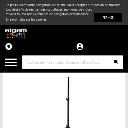
En poursuivant votre navigation sur ce site, vous acceptez l'utilisation de traceurs
(cookies) afin de réaliser des statistiques anonymes de visites
Vent
& Violon
et vous fournir une expérience de navigation personnalisée.
FERMER
En savoir plus sur les cookies
.
Accessoires
Pièces détachées