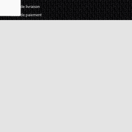
Modes de livraison
Modes de paiement
Retours produits
Garanties produits
Service après vente
Centres techniques agréés Algam
Carte des luthiers guitare français
Qui sommes-nous ?
Pourquoi nous faire confiance ?