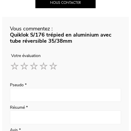
NOUS CONTACTER
Vous commentez :
Quiklok S/176 trépied en aluminium avec
tube réversible 35/38mm
Votre évaluation
1
2
3
4
5
star
stars
stars
stars
stars
Pseudo
Résumé
Avis