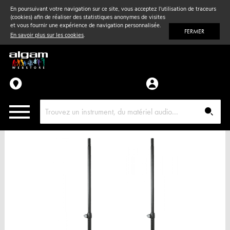
En poursuivant votre navigation sur ce site, vous acceptez l'utilisation de traceurs
(cookies) afin de réaliser des statistiques anonymes de visites
Vent
& Violon
et vous fournir une expérience de navigation personnalisée.
FERMER
En savoir plus sur les cookies
.
Accessoires
Pièces détachées