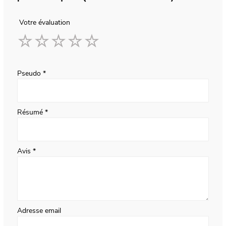
Votre évaluation
1
2
3
4
5
star
stars
stars
stars
stars
Pseudo
Résumé
Avis
Adresse email