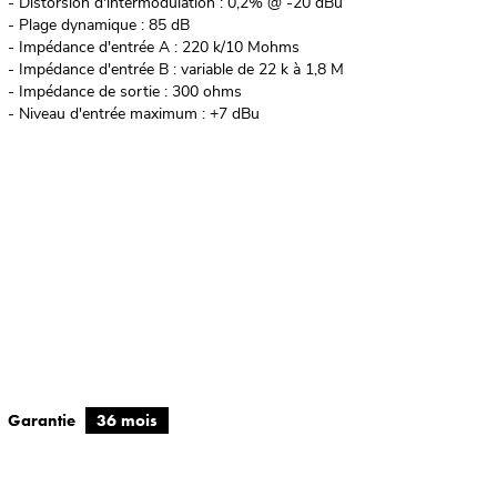
- Distorsion d'intermodulation : 0,2% @ -20 dBu
- Plage dynamique : 85 dB
- Impédance d'entrée A : 220 k/10 Mohms
- Impédance d'entrée B : variable de 22 k à 1,8 M
- Impédance de sortie : 300 ohms
- Niveau d'entrée maximum : +7 dBu
Garantie
36 mois