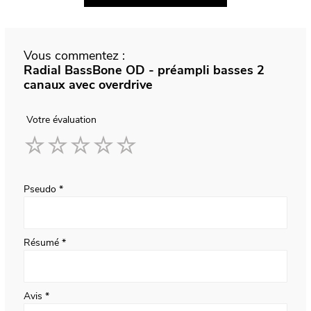
Vous commentez :
Radial BassBone OD - préampli basses 2
canaux avec overdrive
Votre évaluation
1
2
3
4
5
star
stars
stars
stars
stars
Pseudo
Résumé
Avis