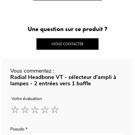
Une question sur ce produit ?
NOUS CONTACTER
Vous commentez :
Radial Headbone VT - sélecteur d'ampli à
lampes - 2 entrées vers 1 baffle
Votre évaluation
1
2
3
4
5
star
stars
stars
stars
stars
Pseudo