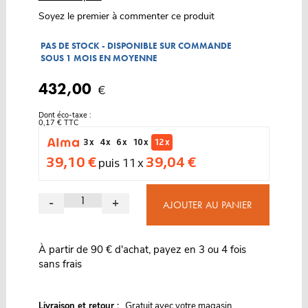
Soyez le premier à commenter ce produit
PAS DE STOCK - DISPONIBLE SUR COMMANDE
SOUS 1 MOIS EN MOYENNE
432,00
€
Dont éco-taxe :
0,17 € TTC
3 x
4 x
6 x
10 x
12 x
39,10 €
39,04 €
puis 11 x
-
+
AJOUTER AU PANIER
À partir de 90 € d'achat, payez en 3 ou 4 fois
sans frais
G
Livraison et retour :
ratuit avec votre magasin