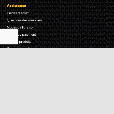
Assistance
Guides d'achat
Questions des musiciens
Modes de livraison
Modes de paiement
Retours produits
Garanties produits
Service après vente
Centres techniques agréés Algam
Carte des luthiers guitare français
Qui sommes-nous ?
Pourquoi nous faire confiance ?