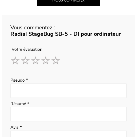
NOUS CONTACTER
Vous commentez :
Radial StageBug SB-5 - DI pour ordinateur
Votre évaluation
1
2
3
4
5
star
stars
stars
stars
stars
Pseudo
Résumé
Avis