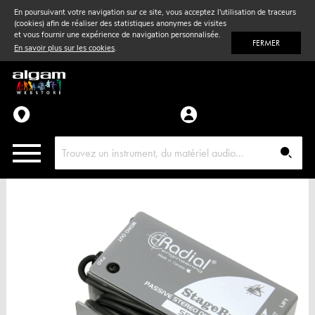
En poursuivant votre navigation sur ce site, vous acceptez l'utilisation de traceurs
(cookies) afin de réaliser des statistiques anonymes de visites
Vent
& Violon
et vous fournir une expérience de navigation personnalisée.
FERMER
En savoir plus sur les cookies
.
Accessoires
Pièces détachées