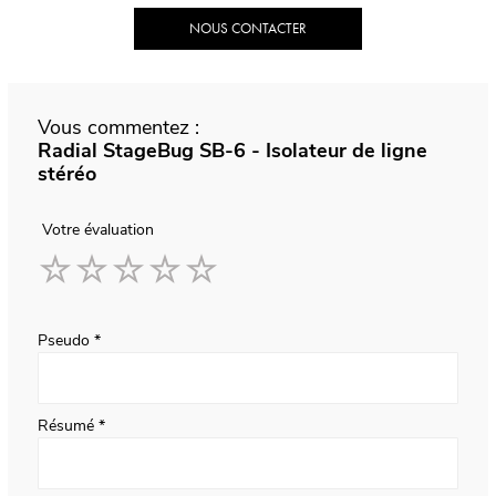
NOUS CONTACTER
Vous commentez :
Radial StageBug SB-6 - Isolateur de ligne
stéréo
Votre évaluation
1
2
3
4
5
star
stars
stars
stars
stars
Pseudo
Résumé