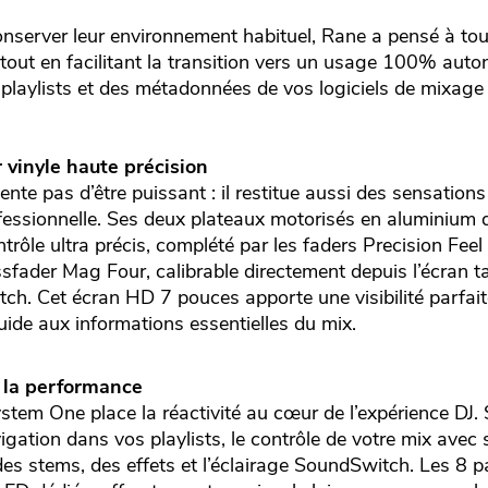
onserver leur environnement habituel, Rane a pensé à tou
 tout en facilitant la transition vers un usage 100% aut
 playlists et des métadonnées de vos logiciels de mixage 
 vinyle haute précision
te pas d’être puissant : il restitue aussi des sensations
rofessionnelle. Ses deux plateaux motorisés en aluminium
trôle ultra précis, complété par les faders Precision Feel
ossfader Mag Four, calibrable directement depuis l’écran t
atch. Cet écran HD 7 pouces apporte une visibilité parfai
ide aux informations essentielles du mix.
 la performance
stem One place la réactivité au cœur de l’expérience DJ. 
igation dans vos playlists, le contrôle de votre mix ave
des stems, des effets et l’éclairage SoundSwitch. Les 8 