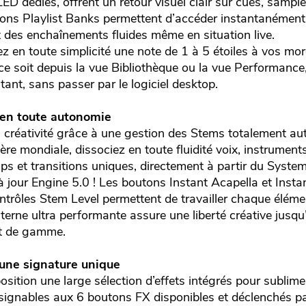
dédiés, offrent un retour visuel clair sur cues, samples
ons Playlist Banks permettent d’accéder instantanément 
t des enchaînements fluides même en situation live.
ez en toute simplicité une note de 1 à 5 étoiles à vos m
e ce soit depuis la vue Bibliothèque ou la vue Performance
stant, sans passer par le logiciel desktop.
 en toute autonomie
a créativité grâce à une gestion des Stems totalement a
ière mondiale, dissociez en toute fluidité voix, instrumen
ps et transitions uniques, directement à partir du Syste
à jour Engine 5.0 ! Les boutons Instant Acapella et Instan
trôles Stem Level permettent de travailler chaque éléme
nterne ultra performante assure une liberté créative jusqu
ut de gamme.
 une signature unique
ition une large sélection d’effets intégrés pour sublimer
gnables aux 6 boutons FX disponibles et déclenchés par