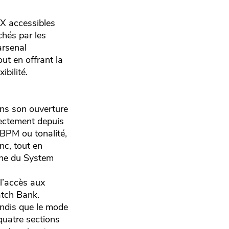
FX accessibles
chés par les
arsenal
ut en offrant la
ibilité.
ans son ouverture
rectement depuis
r BPM ou tonalité,
nc, tout en
one du System
l’accès aux
atch Bank.
ndis que le mode
quatre sections