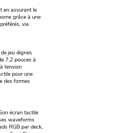
t en assurant le
onome grâce à une
préférés, via
 de jeu dignes
 de 7,2 pouces à
 à tension
actile pour une
te des formes
Son écran tactile
c ses waveforms
pads RGB par deck,