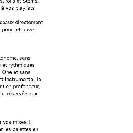
, rolls et Stems.
à vos playlists
orceaux directement
, pour retrouver
utonome, sans
ts et rythmiques
m One et sans
t Instrumental, le
nt en profondeur,
’ici réservée aux
 vos mixes. Il
 les palettes en