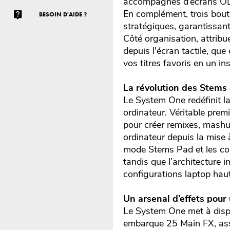
accompagnés d’écrans OLED 
En complément, trois bout
BESOIN D'AIDE ?
stratégiques, garantissan
Côté organisation, attribu
depuis l'écran tactile, qu
vos titres favoris en un in
La révolution des Stems
Le System One redéfinit l
ordinateur. Véritable prem
pour créer remixes, mashu
ordinateur depuis la mise 
mode Stems Pad et les con
tandis que l’architecture i
configurations laptop ha
Un arsenal d’effets pour
Le System One met à dispos
embarque 25 Main FX, assi