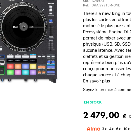
SKU
628973
Ref.
DRA SYSTEM-ONE
There’s a new king in t
plus les cartes en offra
motorisé le plus puissant
l’écosystème Engine DJ O
permet de mixer avec une 
physique (USB, SD, SSD)
aucune latence. Avec ses
d'effets et sa gestion 
représente bien plus qu'u
conçu pour repousser les 
chaque source et à chaqu
En savoir plus
Soyez le premier à comme
EN STOCK
2 479,00
€
D
3 x
4 x
6 x
10 x