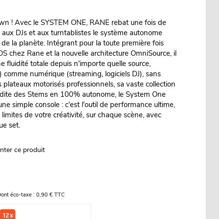
own ! Avec le SYSTEM ONE, RANE rebat une fois de
nt aux DJs et aux turntablistes le système autonome
 de la planète. Intégrant pour la toute première fois
S chez Rane et la nouvelle architecture OmniSource, il
fluidité totale depuis n'importe quelle source,
 comme numérique (streaming, logiciels DJ), sans
 plateaux motorisés professionnels, sa vaste collection
inédite des Stems en 100% autonome, le System One
ne simple console : c'est l'outil de performance ultime,
limites de votre créativité, sur chaque scène, avec
e set.
nter ce produit
ont éco-taxe : 0,90 € TTC
12 x