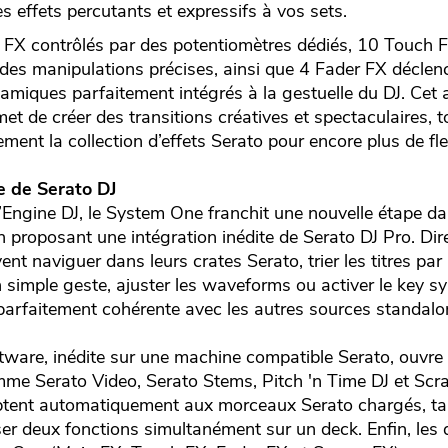
s effets percutants et expressifs à vos sets.
 FX contrôlés par des potentiomètres dédiés, 10 Touch 
r des manipulations précises, ainsi que 4 Fader FX déclen
amiques parfaitement intégrés à la gestuelle du DJ. Cet 
 de créer des transitions créatives et spectaculaires, to
ement la collection d’effets Serato pour encore plus de flex
e de Serato DJ
d’Engine DJ, le System One franchit une nouvelle étape d
 proposant une intégration inédite de Serato DJ Pro. Di
uvent naviguer dans leurs crates Serato, trier les titres pa
simple geste, ajuster les waveforms ou activer le key sy
parfaitement cohérente avec les autres sources standal
tware, inédite sur une machine compatible Serato, ouvre 
mme Serato Video, Serato Stems, Pitch 'n Time DJ et Scr
tent automatiquement aux morceaux Serato chargés, ta
er deux fonctions simultanément sur un deck. Enfin, les 