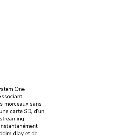
System One
 Associant
vos morceaux sans
’une carte SD, d’un
 streaming
 instantanément
iddim dJay et de