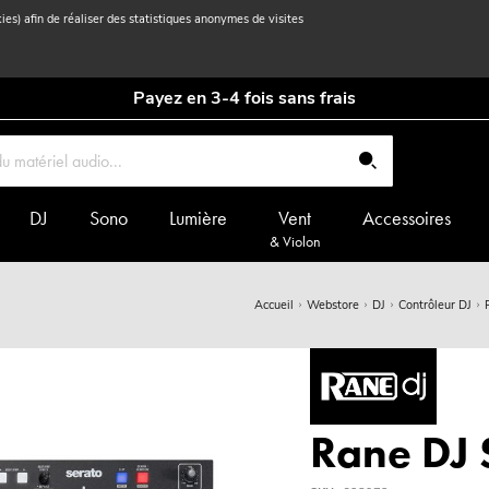
kies) afin de réaliser des statistiques anonymes de visites
Payez en 3-4 fois sans frais
DJ
Sono
Lumière
Vent
Accessoires
& Violon
Accueil
Webstore
DJ
Contrôleur DJ
Rane DJ