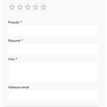
1
2
3
4
5
star
stars
stars
stars
stars
Pseudo
Résumé
Avis
Adresse email