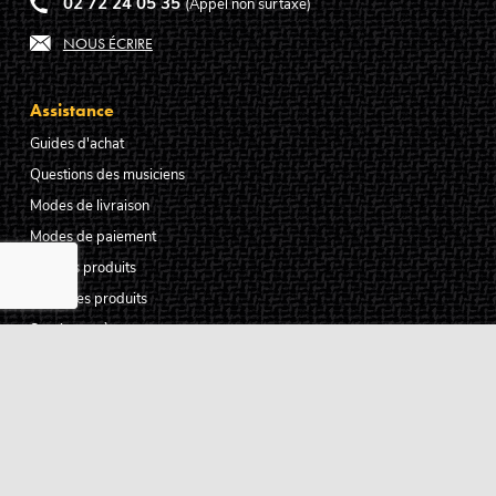
02 72 24 05 35
(Appel non surtaxé)
NOUS ÉCRIRE
Assistance
Guides d'achat
Questions des musiciens
Modes de livraison
Modes de paiement
Retours produits
Garanties produits
Service après vente
Centres techniques agréés Algam
Carte des luthiers guitare français
Qui sommes-nous ?
Pourquoi nous faire confiance ?