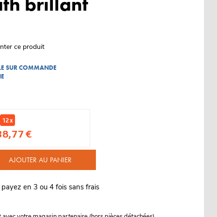
h brillant
nter ce produit
BLE SUR COMMANDE
NE
12 x
38,77 €
AJOUTER AU PANIER
 payez en 3 ou 4 fois sans frais
it avec votre magasin partenaire (hors pièces détachées)