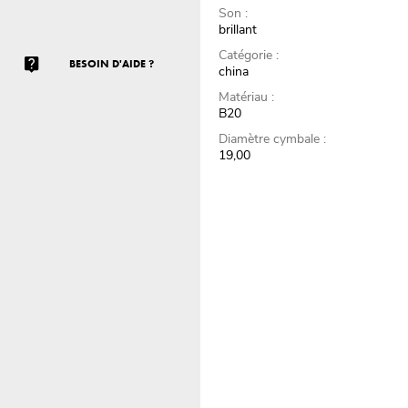
Son :
brillant
Catégorie :
BESOIN D'AIDE ?
china
Matériau :
B20
Diamètre cymbale :
19,00