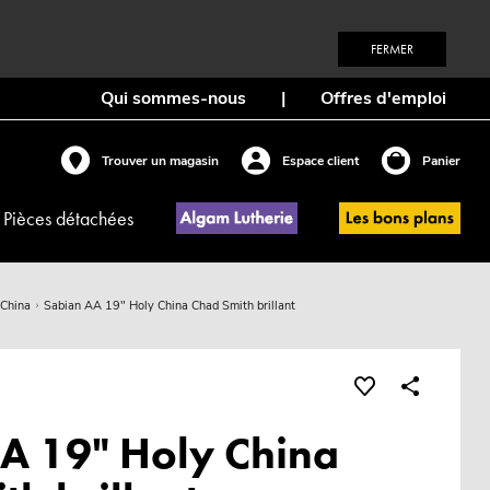
FERMER
Qui sommes-nous
|
Offres d'emploi
Trouver un magasin
Espace client
Panier
Pièces détachées
China
Sabian AA 19" Holy China Chad Smith brillant
A 19" Holy China