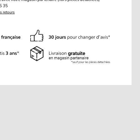
5 35
es retours