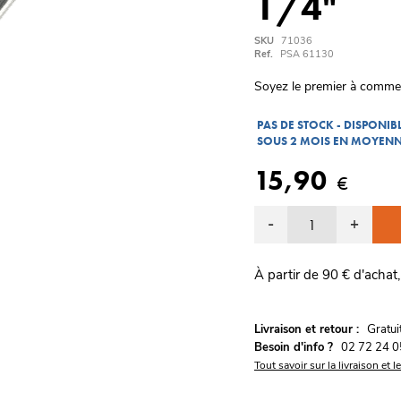
1/4"
SKU
71036
Ref.
PSA 61130
Soyez le premier à comme
PAS DE STOCK - DISPONI
SOUS 2 MOIS EN MOYEN
15,90
€
-
+
À partir de 90 € d'achat,
G
Livraison et retour :
ratu
Besoin d'info ?
02 72 24 0
Tout savoir sur la livraison et l