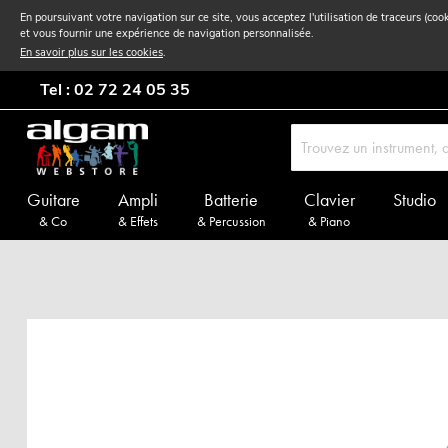
En poursuivant votre navigation sur ce site, vous acceptez l'utilisation de traceurs (coo
et vous fournir une expérience de navigation personnalisée.
En savoir plus sur les cookies
.
Tel : 02 72 24 05 35
Guitare
Ampli
Batterie
Clavier
Studio
& Co
& Effets
& Percussion
& Piano