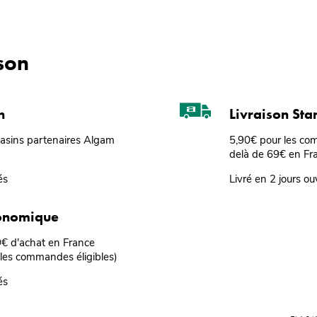
ison
n
Livraison St
gasins partenaires Algam
5,90€ pour les co
delà de 69€ en Fr
és
Livré en 2 jours ou
conomique
69€ d'achat en France
 les commandes éligibles)
és