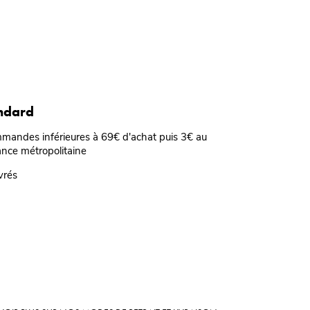
andard
mmandes inférieures à 69€ d'achat puis 3€ au
ance métropolitaine
vrés