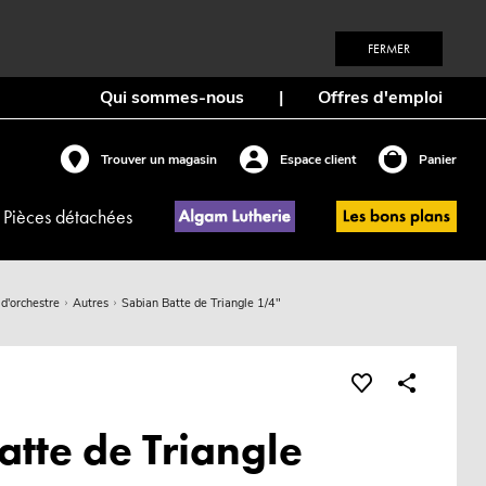
FERMER
Qui sommes-nous
|
Offres d'emploi
Trouver un magasin
Espace client
Panier
Pièces détachées
 d'orchestre
Autres
Sabian Batte de Triangle 1/4"
atte de Triangle