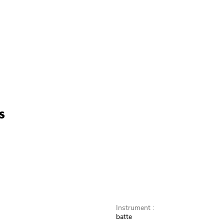
s
Instrument :
batte