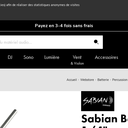
kies) afin de réaliser des statistiques anonymes de visites
Payez en 3-4 fois sans frais
DJ
Sono
Lumière
Vent
Accessoires
& Violon
Accueil
Webstore
Batterie
Percussion
Sabian B