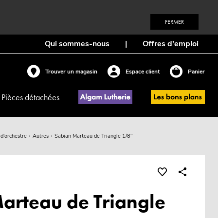
FERMER
Qui sommes-nous
|
Offres d'emploi
Trouver un magasin
Espace client
Panier
Pièces détachées
 d'orchestre
Autres
Sabian Marteau de Triangle 1/8"
arteau de Triangle