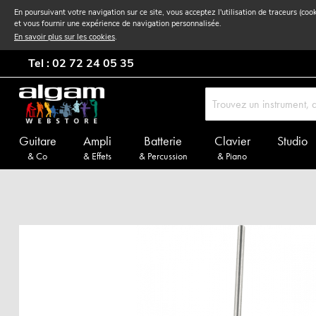
En poursuivant votre navigation sur ce site, vous acceptez l'utilisation de traceurs (coo
et vous fournir une expérience de navigation personnalisée.
En savoir plus sur les cookies
.
Tel : 02 72 24 05 35
Guitare
Ampli
Batterie
Clavier
Studio
& Co
& Effets
& Percussion
& Piano