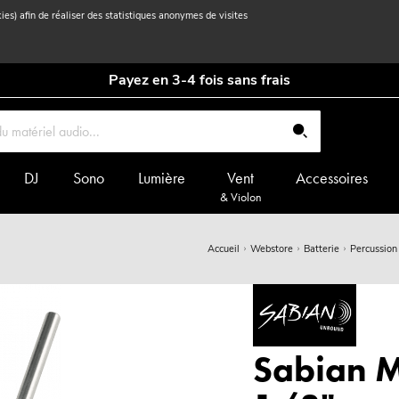
kies) afin de réaliser des statistiques anonymes de visites
Payez en 3-4 fois sans frais
DJ
Sono
Lumière
Vent
Accessoires
& Violon
Accueil
Webstore
Batterie
Percussion
Sabian M