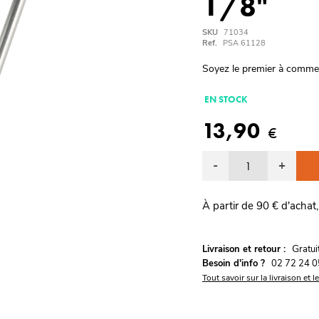
1/8"
SKU
71034
Ref.
PSA 61128
Soyez le premier à comme
EN STOCK
13,90
€
-
+
À partir de 90 € d'achat,
G
Livraison et retour :
ratu
Besoin d'info ?
02 72 24 0
Tout savoir sur la livraison et l