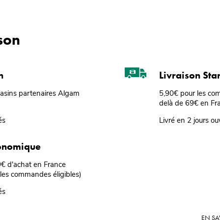
ison
n
Livraison St
gasins partenaires Algam
5,90€ pour les co
delà de 69€ en Fr
és
Livré en 2 jours ou
conomique
69€ d'achat en France
 les commandes éligibles)
és
EN SA