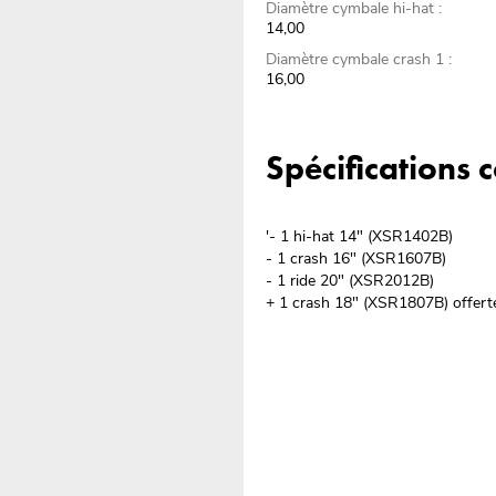
Diamètre cymbale hi-hat :
14,00
Diamètre cymbale crash 1 :
16,00
Spécifications
'- 1 hi-hat 14" (XSR1402B)
- 1 crash 16" (XSR1607B)
- 1 ride 20" (XSR2012B)
+ 1 crash 18" (XSR1807B) offerte