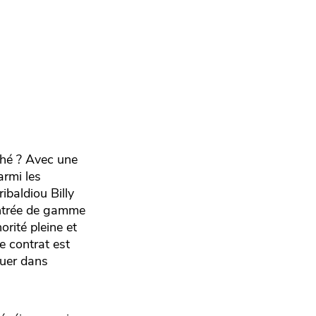
rché ? Avec une
rmi les
ibaldiou Billy
entrée de gamme
rité pleine et
e contrat est
ouer dans