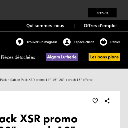
FERMER
Qui sommes-nous
|
Offres d'emploi
Trouver un magasin
Espace client
Panier
Pièces détachées
Pack
Sabian Pack XSR promo 14"-16"-20" + crash 18" offerte
Pack XSR promo