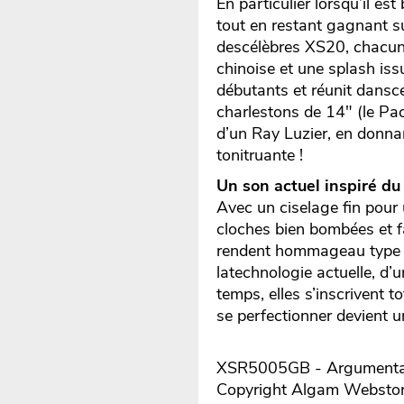
En particulier lorsqu’il e
tout en restant gagnant su
descélèbres XS20, chacun
chinoise et une splash iss
débutants et réunit dansc
charlestons de 14" (le Pa
d’un Ray Luzier, en donn
tonitruante !
Un son actuel inspiré du
Avec un ciselage fin pour 
cloches bien bombées et fa
rendent hommageau type de
latechnologie actuelle, d’
temps, elles s’inscrivent t
se perfectionner devient u
XSR5005GB - Argumentair
Copyright Algam Websto