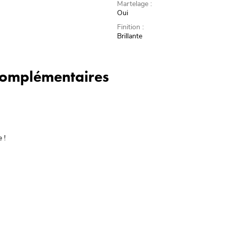
Martelage :
Oui
Finition :
Brillante
 complémentaires
 !