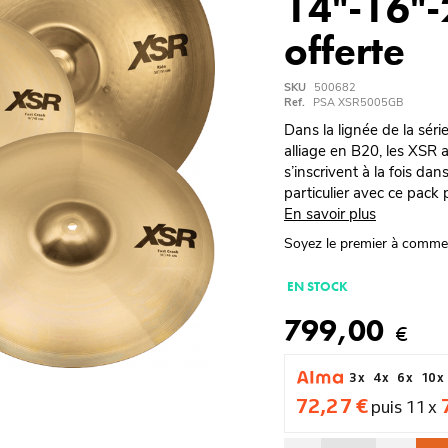
14"-16"-
offerte
SKU
500682
Ref.
PSA XSR5005GB
Dans la lignée de la sér
alliage en B20, les XSR a
s’inscrivent à la fois da
particulier avec ce pack
En savoir plus
Soyez le premier à comme
EN STOCK
799,00
€
3 x
4 x
6 x
10 x
72,27 €
puis 11 x