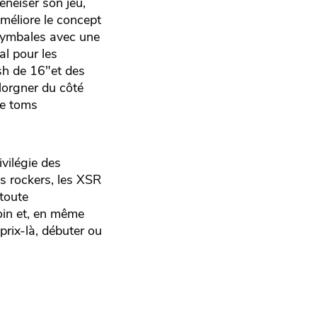
énéiser son jeu,
améliore le concept
cymbales avec une
al pour les
ash de 16"et des
lorgner du côté
de toms
vilégie des
es rockers, les XSR
 toute
loin et, en même
prix-là, débuter ou