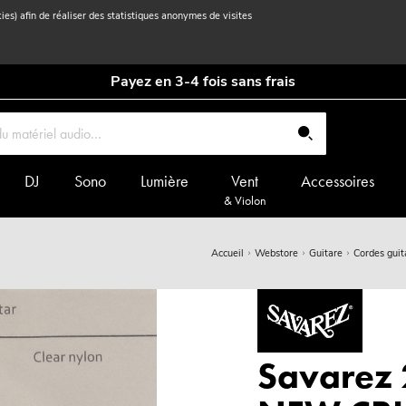
kies) afin de réaliser des statistiques anonymes de visites
Payez en 3-4 fois sans frais
DJ
Sono
Lumière
Vent
Accessoires
& Violon
Accueil
Webstore
Guitare
Cordes guit
Savarez