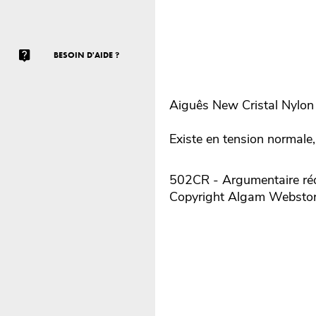
BESOIN D'AIDE ?
Aiguês New Cristal Nylo
Existe en tension normale, 
502CR - Argumentaire réd
Copyright Algam Websto