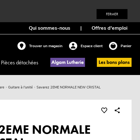
FERMER
Qui sommes-nous
|
Offres d'emploi
Trouver un magasin
Espace client
Panier
Pièces détachées
are
Guitare à l'unité
Savarez 2EME NORMALE NEW CRISTAL
 2EME NORMALE