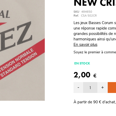
NEW CRI
SKU
484650
Ref.
CSA 502CR
Les jeux Basses Corum so
une réponse rapide comm
grandes possibilités de 
harmoniques ainsi qu'une
En savoir plus
Soyez le premier à comme
EN STOCK
2,00
€
-
+
À partir de 90 € d'achat,