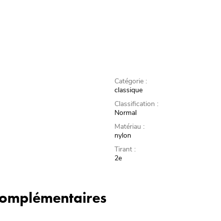
Catégorie :
classique
Classification :
Normal
Matériau :
nylon
Tirant :
2e
 complémentaires