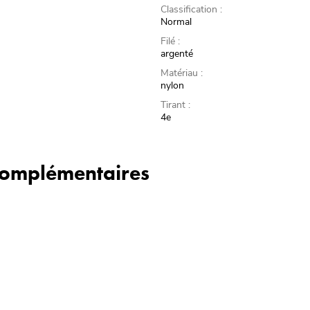
Classification :
Normal
Filé :
argenté
Matériau :
nylon
Tirant :
4e
 complémentaires