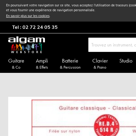
En poursuivant votre navigation sur ce site, vous acceptez l'utilisation de traceurs (coo
et vous fournir une expérience de navigation personnalisée.
En savoir plus sur les cookies
.
Tel : 02 72 24 05 35
Guitare
Ampli
Batterie
Clavier
Studio
& Co
& Effets
& Percussion
& Piano