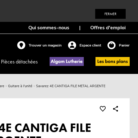
FERMER
Qui sommes-nous
|
Offres d'emploi
Trouver un magasin
Espace client
Panier
Pièces détachées
are
Guitare à l'unité
Savarez 4E CANTIGA FILE METAL ARGENTE
4E CANTIGA FILE