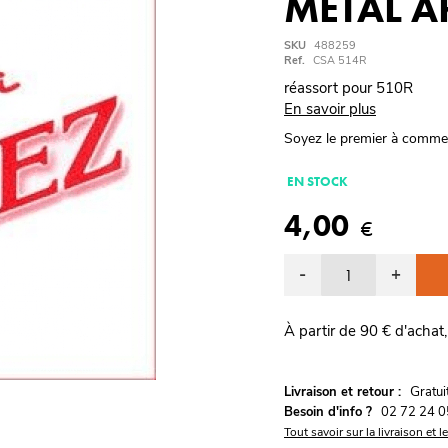
METAL A
SKU
488259
Ref.
CSA 514R
réassort pour 510R
En savoir plus
Soyez le premier à comme
EN STOCK
4,00
€
-
+
À partir de 90 € d'achat,
G
Livraison et retour :
ratu
Besoin d'info ?
02 72 24 0
Tout savoir sur la livraison et l