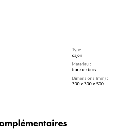
Type :
cajon
Matériau :
fibre de bois
Dimensions (mm) :
300 x 300 x 500
 complémentaires