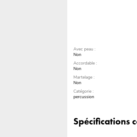
Avec peau :
Non
Accordable :
Non
Martelage :
Non
Catégorie :
percussion
Spécifications