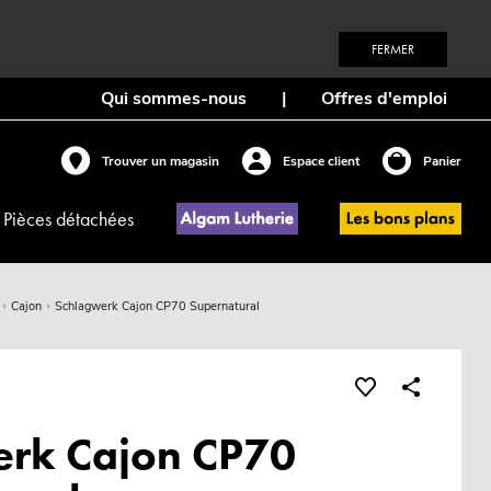
FERMER
Qui sommes-nous
|
Offres d'emploi
Trouver un magasin
Espace client
Panier
Pièces détachées
Cajon
Schlagwerk Cajon CP70 Supernatural
erk Cajon CP70