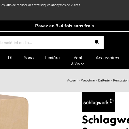
kies) afin de réaliser des statistiques anonymes de visites
Payez en 3-4 fois sans frais
DJ
Sono
Lumière
Vent
Accessoires
& Violon
Accueil
Webstore
Batterie
Percussion
Schlagw