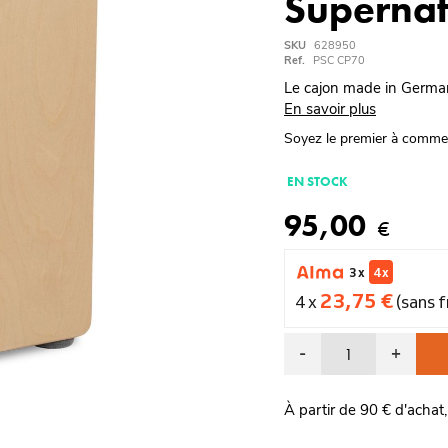
Supernat
SKU
628950
Ref.
PSC CP70
Le cajon made in German
En savoir plus
Soyez le premier à comme
EN STOCK
95,00
€
3 x
4 x
23,75 €
4 x
(sans f
-
+
À partir de 90 € d'achat,