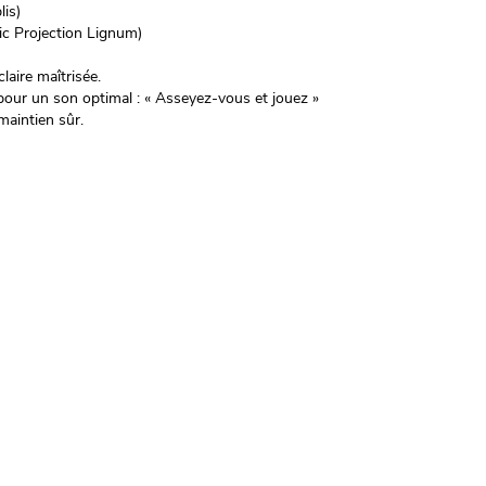
lis)
ic Projection Lignum)
laire maîtrisée.
pour un son optimal : « Asseyez-vous et jouez »
maintien sûr.