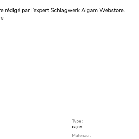
rédigé par l’expert
Schlagwerk
Algam Webstore.
re
Type :
cajon
Matériau :