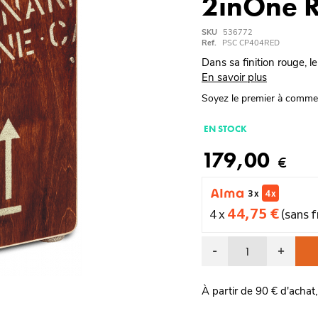
2inOne R
SKU
536772
Ref.
PSC CP404RED
Dans sa finition rouge, l
En savoir plus
Soyez le premier à comme
EN STOCK
179,00
€
3 x
4 x
44,75 €
4 x
(sans f
-
+
À partir de 90 € d'achat,