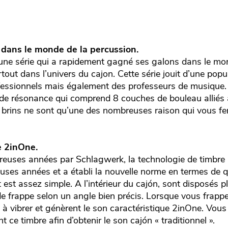
 dans le monde de la percussion.
une série qui a rapidement gagné ses galons dans le mo
out dans l’univers du cajon. Cette série jouit d’une pop
fessionnels mais également des professeurs de musique.
e de résonance qui comprend 8 couches de bouleau alliés 
brins ne sont qu’une des nombreuses raison qui vous fer
e 2inOne.
euses années par Schlagwerk, la technologie de timbre 
ses années et a établi la nouvelle norme en termes de qu
est assez simple. A l’intérieur du cajón, sont disposés pl
de frappe selon un angle bien précis. Lorsque vous frappe
t à vibrer et génèrent le son caractéristique 2inOne. Vou
t ce timbre afin d’obtenir le son cajón « traditionnel ».