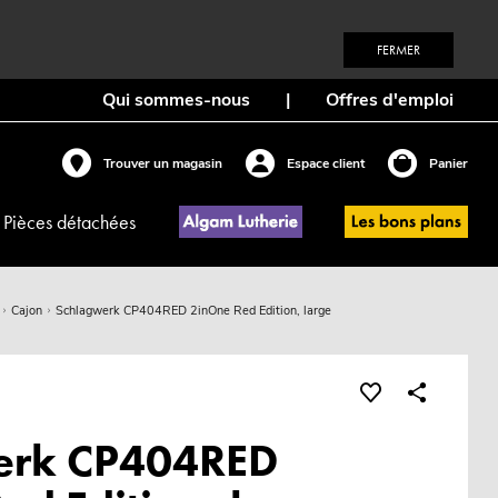
FERMER
Qui sommes-nous
|
Offres d'emploi
Trouver un magasin
Espace client
Panier
Pièces détachées
Cajon
Schlagwerk CP404RED 2inOne Red Edition, large
erk CP404RED