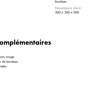
bouleau
Dimensions (mm) :
300 x 300 x 500
 complémentaires
tion rouge
s de bouleau
rales