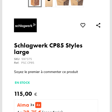
Schlagwerk CP85 Styles
large
SKU
597375
Ref.
PSC CP85
Soyez le premier à commenter ce produit
EN STOCK
115,00
€
3 x
4 x
28,75 €