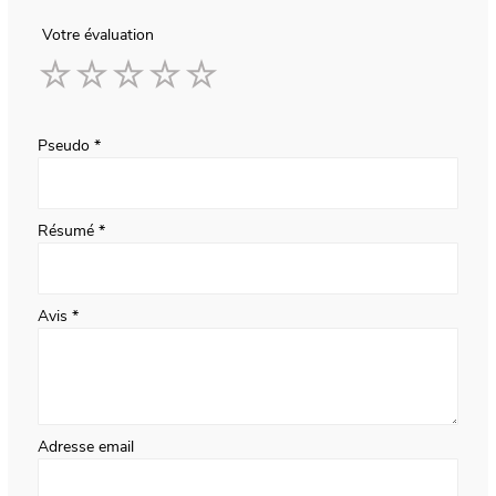
Votre évaluation
1
2
3
4
5
star
stars
stars
stars
stars
Pseudo
Résumé
Avis
Adresse email