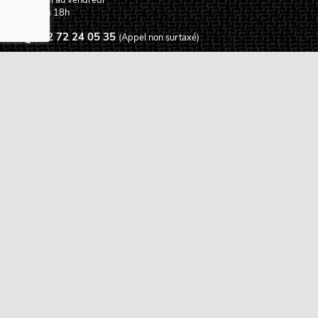
De 9h à 18h
02 72 24 05 35
(Appel non surtaxé)
NOUS ÉCRIRE
Assistance
Guides d'achat
Questions des musiciens
Modes de livraison
Modes de paiement
Retours produits
Garanties produits
Service après vente
Centres techniques agréés Algam
Carte des luthiers guitare français
Qui sommes-nous ?