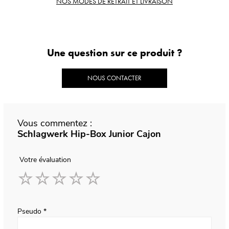
NOS MODES DE RETRAIT ET LIVRAISON
Une question sur ce produit ?
NOUS CONTACTER
Vous commentez :
Schlagwerk Hip-Box Junior Cajon
Votre évaluation
1
2
3
4
5
star
stars
stars
stars
stars
Pseudo