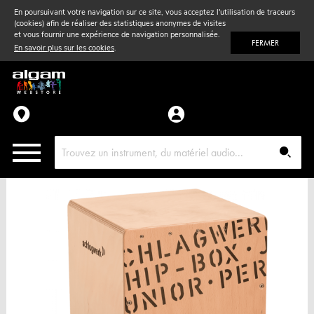
En poursuivant votre navigation sur ce site, vous acceptez l'utilisation de traceurs
(cookies) afin de réaliser des statistiques anonymes de visites
Vent
& Violon
et vous fournir une expérience de navigation personnalisée.
FERMER
En savoir plus sur les cookies
.
Accessoires
Pièces détachées