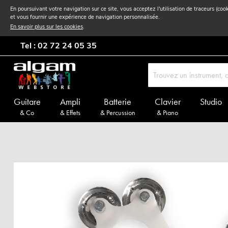
En poursuivant votre navigation sur ce site, vous acceptez l'utilisation de traceurs (coo
et vous fournir une expérience de navigation personnalisée.
En savoir plus sur les cookies
.
Tel : 02 72 24 05 35
Guitare
Ampli
Batterie
Clavier
Studio
& Co
& Effets
& Percussion
& Piano