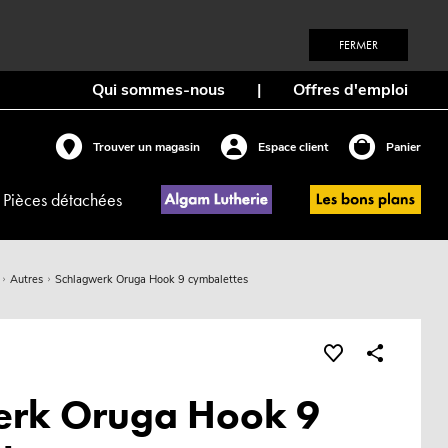
FERMER
Qui sommes-nous
|
Offres d'emploi
Trouver un magasin
Espace client
Panier
Pièces détachées
Autres
Schlagwerk Oruga Hook 9 cymbalettes
erk Oruga Hook 9