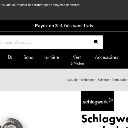
kies) afin de réaliser des statistiques anonymes de visites
Payez en 3-4 fois sans frais
DJ
Sono
Lumière
Vent
Accessoires
& Violon
Accueil
Webstore
Batterie
Percussion
Schlagw