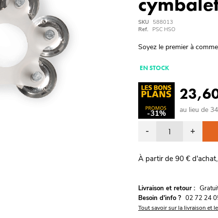
cymbalet
SKU
588013
Ref.
PSC HSO
Soyez le premier à comme
EN STOCK
23,6
au lieu de 3
-31%
-
+
À partir de 90 € d'achat,
G
Livraison et retour :
ratu
Besoin d'info ?
02 72 24 0
Tout savoir sur la livraison et l