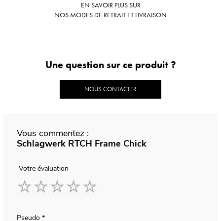
EN SAVOIR PLUS SUR
NOS MODES DE RETRAIT ET LIVRAISON
Une question sur ce produit ?
NOUS CONTACTER
Vous commentez :
Schlagwerk RTCH Frame Chick
Votre évaluation
1
2
3
4
5
star
stars
stars
stars
stars
Pseudo