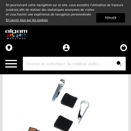
En poursuivant votre navigation sur ce site, vous acceptez l'utilisation de traceurs
(cookies) afin de réaliser des statistiques anonymes de visites
Vent
& Violon
et vous fournir une expérience de navigation personnalisée.
FERMER
En savoir plus sur les cookies
.
Accessoires
Pièces détachées