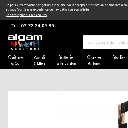
En poursuivant votre navigation sur ce site, vous acceptez l'utilisation de traceurs (coo
et vous fournir une expérience de navigation personnalisée.
En savoir plus sur les cookies
.
Tel : 02 72 24 05 35
Guitare
Ampli
Batterie
Clavier
Studio
& Co
& Effets
& Percussion
& Piano