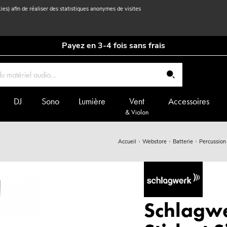
kies) afin de réaliser des statistiques anonymes de visites
Payez en 3-4 fois sans frais
DJ
Sono
Lumière
Vent
Accessoires
& Violon
Accueil
Webstore
Batterie
Percussion
Schlagw