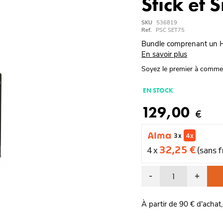
Stick et 
SKU
536819
Ref.
PSC SET75
Bundle comprenant un He
En savoir plus
Soyez le premier à comme
EN STOCK
129,00
€
3 x
4 x
32,25 €
4 x
(sans f
-
+
À partir de 90 € d'achat,