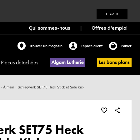
FERMER
Qui sommes-nous
|
Offres d'emploi
Trouver un magasin
Espace client
Panier
Pièces détachées
À main
Schlagwerk SET75 Heck Stick et Side Kick
erk SET75 Heck