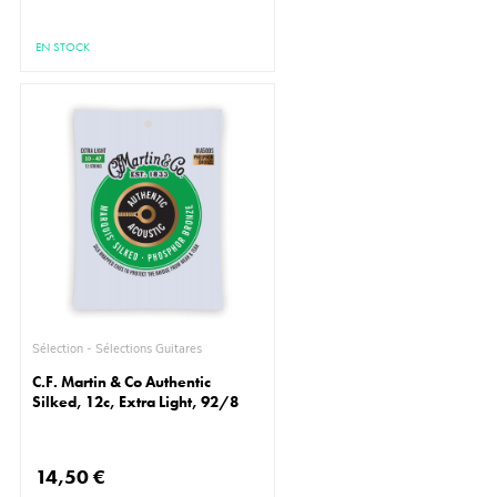
EN STOCK
Sélection - Sélections Guitares
C.F. Martin & Co Authentic
Silked, 12c, Extra Light, 92/8
14,50 €