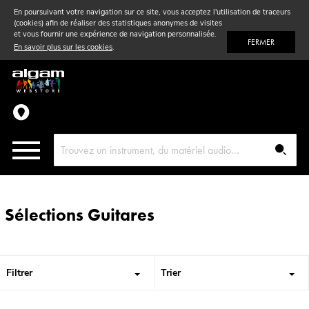
En poursuivant votre navigation sur ce site, vous acceptez l'utilisation de traceurs
(cookies) afin de réaliser des statistiques anonymes de visites
Vent
& Violon
et vous fournir une expérience de navigation personnalisée.
FERMER
En savoir plus sur les cookies
.
Accessoires
Pièces détachées
Sélections Guitares
Filtrer
Trier