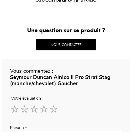
NOS MODES DE RETRAIT ET LIVRAISON
Une question sur ce produit ?
NOUS CONTACTER
Vous commentez :
Seymour Duncan Alnico II Pro Strat Stag
(manche/chevalet) Gaucher
Votre évaluation
1
2
3
4
5
star
stars
stars
stars
stars
Pseudo