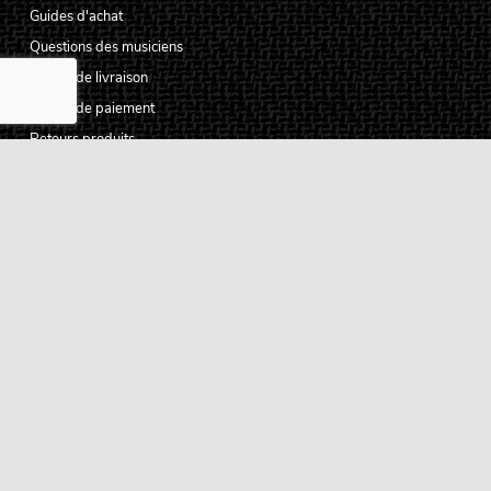
Guides d'achat
Questions des musiciens
Modes de livraison
Modes de paiement
Retours produits
Garanties produits
Service après vente
Centres techniques agréés Algam
Carte des luthiers guitare français
Qui sommes-nous ?
Pourquoi nous faire confiance ?