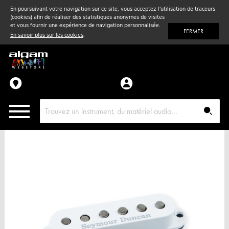
En poursuivant votre navigation sur ce site, vous acceptez l'utilisation de traceurs
(cookies) afin de réaliser des statistiques anonymes de visites
Vent
& Violon
et vous fournir une expérience de navigation personnalisée.
FERMER
En savoir plus sur les cookies
.
Accessoires
Pièces détachées