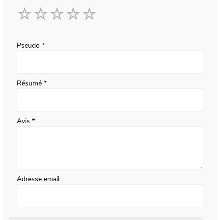
1
2
3
4
5
star
stars
stars
stars
stars
Pseudo
Résumé
Avis
Adresse email