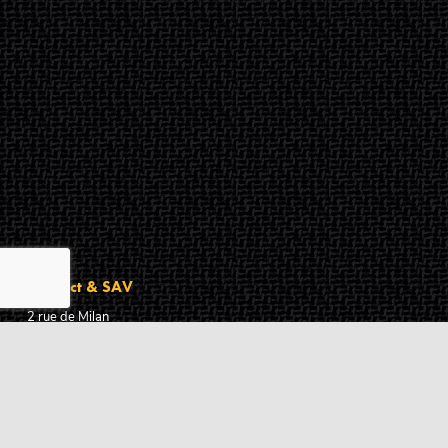
Contact & SAV
2 rue de Milan
44470
Thouaré-sur-Loire
France
Du lundi au vendredi
De 9h à 18h
02 72 24 05 35
(Appel non surtaxé)