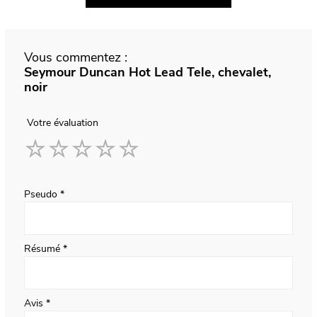
Vous commentez :
Seymour Duncan Hot Lead Tele, chevalet,
noir
Votre évaluation
1
2
3
4
5
star
stars
stars
stars
stars
Pseudo
Résumé
Avis