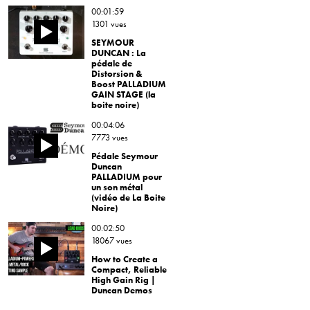
00:01:59
1301 vues
SEYMOUR
DUNCAN : La
pédale de
Distorsion &
Boost PALLADIUM
GAIN STAGE (la
boite noire)
00:04:06
7773 vues
Pédale Seymour
Duncan
PALLADIUM pour
un son métal
(vidéo de La Boite
Noire)
00:02:50
18067 vues
How to Create a
Compact, Reliable
High Gain Rig |
Duncan Demos