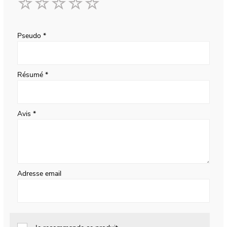
1
2
3
4
5
star
stars
stars
stars
stars
Pseudo
Résumé
Avis
Adresse email