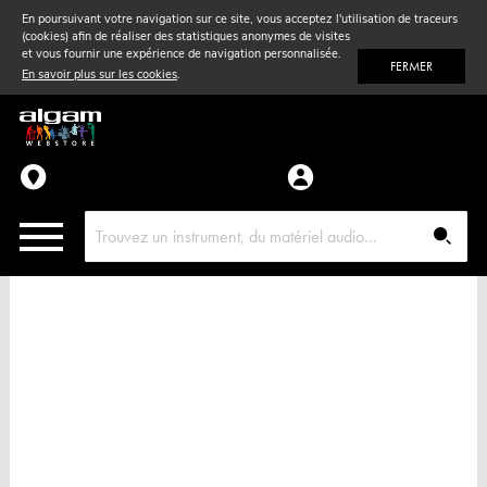
En poursuivant votre navigation sur ce site, vous acceptez l'utilisation de traceurs
(cookies) afin de réaliser des statistiques anonymes de visites
Vent
& Violon
et vous fournir une expérience de navigation personnalisée.
FERMER
En savoir plus sur les cookies
.
Accessoires
Pièces détachées