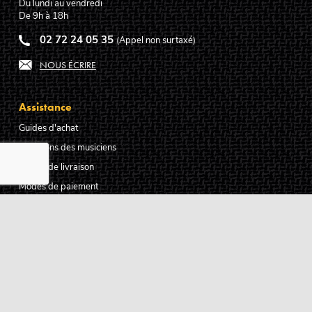
Du lundi au vendredi
De 9h à 18h
02 72 24 05 35
(Appel non surtaxé)
NOUS ÉCRIRE
Assistance
Guides d'achat
Questions des musiciens
Modes de livraison
Modes de paiement
Retours produits
Garanties produits
Service après vente
Centres techniques agréés Algam
Carte des luthiers guitare français
Qui sommes-nous ?