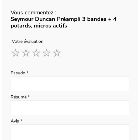
Vous commentez :
Seymour Duncan Préampli 3 bandes + 4
potards, micros actifs
Votre évaluation
1
2
3
4
5
star
stars
stars
stars
stars
Pseudo
Résumé
Avis