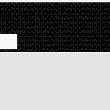
Contact & SAV
2 rue de Milan
44470
Thouaré-sur-Loire
France
Du lundi au vendredi
De 9h à 18h