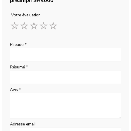
préampli SH4000
Votre évaluation
1
2
3
4
5
star
stars
stars
stars
stars
Pseudo
Résumé
Avis
Adresse email