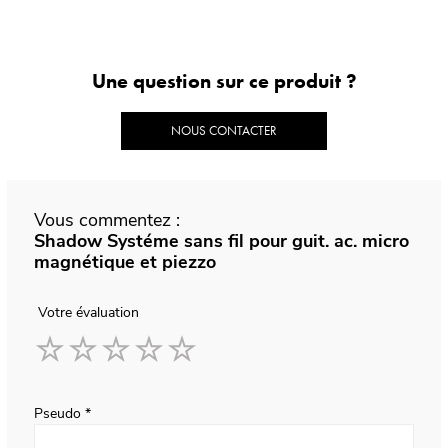
Une question sur ce produit ?
NOUS CONTACTER
Vous commentez :
Shadow Systéme sans fil pour guit. ac. micro
magnétique et piezzo
Votre évaluation
1
2
3
4
5
star
stars
stars
stars
stars
Pseudo