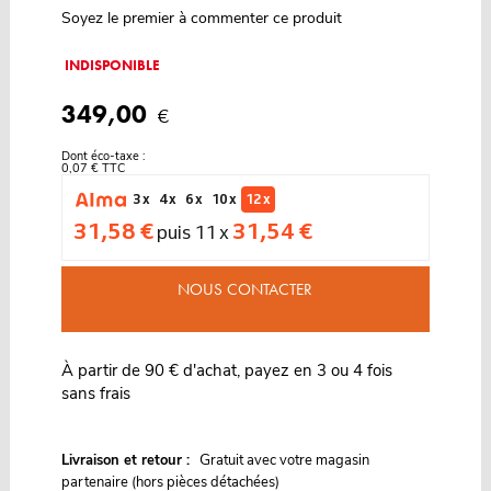
Soyez le premier à commenter ce produit
INDISPONIBLE
349,00
€
Dont éco-taxe :
0,07 € TTC
3 x
4 x
6 x
10 x
12 x
31,58 €
31,54 €
puis 11 x
NOUS CONTACTER
À partir de 90 € d'achat, payez en 3 ou 4 fois
sans frais
G
Livraison et retour :
ratuit avec votre magasin
partenaire (hors pièces détachées)