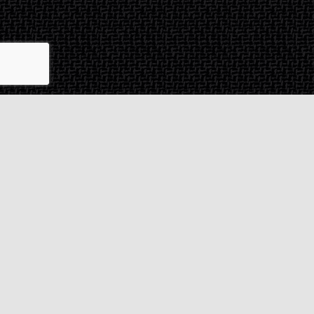
Contact & SAV
2 rue de Milan
44470
Thouaré-sur-Loire
France
Du lundi au vendredi
De 9h à 18h
02 72 24 05 35
(Appel non surtaxé)
NOUS ÉCRIRE
Assistance
Guides d'achat