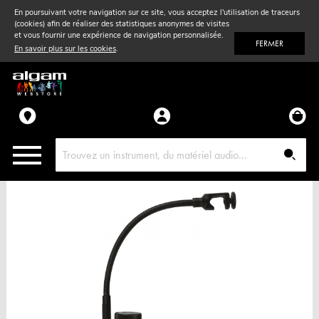
En poursuivant votre navigation sur ce site, vous acceptez l'utilisation de traceurs
(cookies) afin de réaliser des statistiques anonymes de visites
Vent
& Violon
et vous fournir une expérience de navigation personnalisée.
FERMER
En savoir plus sur les cookies
.
Accessoires
Pièces détachées