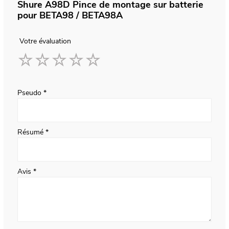
Shure A98D Pince de montage sur batterie
pour BETA98 / BETA98A
Votre évaluation
1
2
3
4
5
star
stars
stars
stars
stars
Pseudo
Résumé
Avis