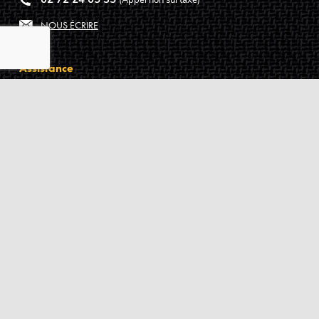
(Appel non surtaxé)
NOUS ÉCRIRE
Assistance
Guides d'achat
Questions des musiciens
Modes de livraison
Modes de paiement
Retours produits
Garanties produits
Service après vente
Centres techniques agréés Algam
Carte des luthiers guitare français
Qui sommes-nous ?
Pourquoi nous faire confiance ?