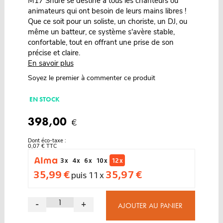
M17 Shure se destine à tous les chanteurs ou
animateurs qui ont besoin de leurs mains libres !
Que ce soit pour un soliste, un choriste, un DJ, ou
même un batteur, ce système s'avère stable,
confortable, tout en offrant une prise de son
précise et claire.
En savoir plus
Soyez le premier à commenter ce produit
EN STOCK
398,00
€
Dont éco-taxe :
0,07 € TTC
3 x
4 x
6 x
10 x
12 x
35,99 €
35,97 €
puis 11 x
-
+
AJOUTER AU PANIER