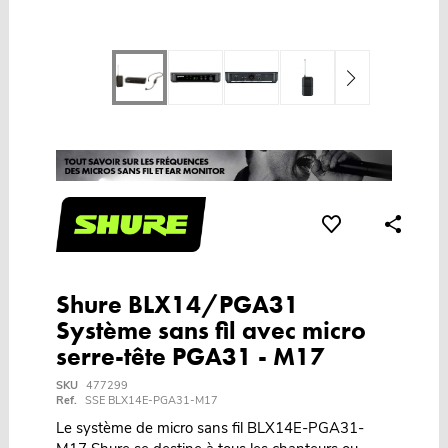
Shure BLX14/PGA31
Système sans fil avec micro
serre-tête PGA31 - M17
SKU
477299
Ref.
SSE BLX14E-PGA31-M17
Le système de micro sans fil BLX14E-PGA31-