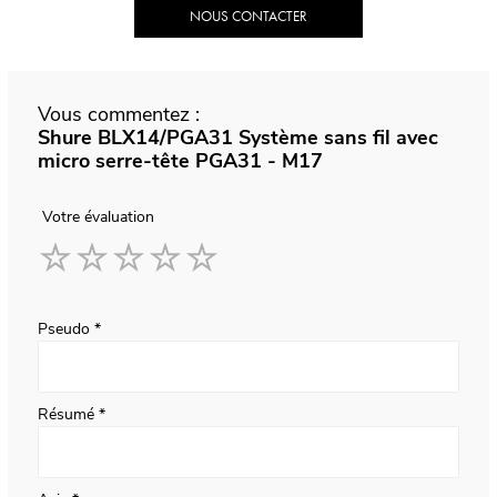
NOUS CONTACTER
Vous commentez :
Shure BLX14/PGA31 Système sans fil avec
micro serre-tête PGA31 - M17
Votre évaluation
1
2
3
4
5
star
stars
stars
stars
stars
Pseudo
Résumé