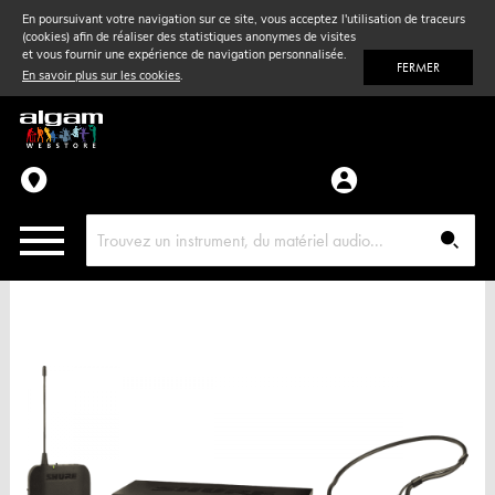
En poursuivant votre navigation sur ce site, vous acceptez l'utilisation de traceurs
(cookies) afin de réaliser des statistiques anonymes de visites
Vent
& Violon
et vous fournir une expérience de navigation personnalisée.
FERMER
En savoir plus sur les cookies
.
Accessoires
Pièces détachées