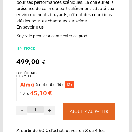
pour ses performances scéniques. La chaleur et la
présence de ce micro particulièrement adapté aux
environnements bruyants, offrent des conditions
idéales pour les chanteurs sur scène.
En savoir plus
Soyez le premier à commenter ce produit
EN STOCK
499,00
€
Dont éco-taxe :
0,07 € TTC
3 x
4 x
6 x
10 x
12 x
45,10 €
12 x
-
+
AJOUTER AU PANIER
À partir de 90 € d'achat, payez en 3 ou 4 fois