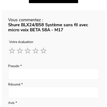
Vous commentez :
Shure BLX24/B58 Système sans fil avec
micro voix BETA 58A - M17
Votre évaluation
1
2
3
4
5
star
stars
stars
stars
stars
Pseudo
Résumé
Avis