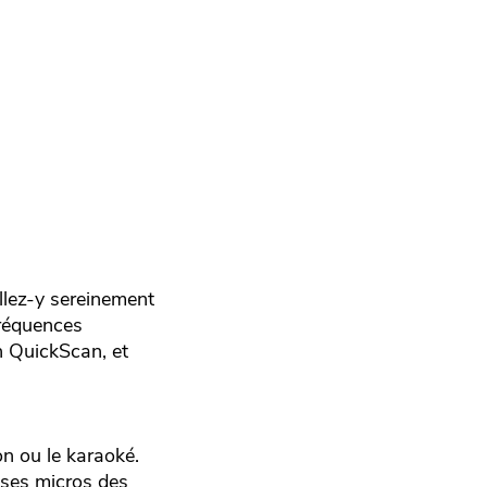
allez-y sereinement
fréquences
n QuickScan, et
on ou le karaoké.
e ses micros des