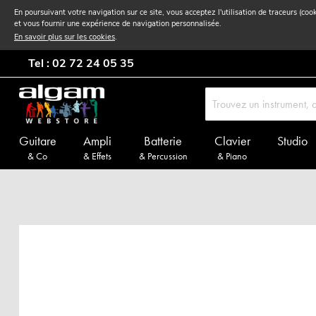
En poursuivant votre navigation sur ce site, vous acceptez l'utilisation de traceurs (coo
et vous fournir une expérience de navigation personnalisée.
En savoir plus sur les cookies
.
Tel : 02 72 24 05 35
Guitare
Ampli
Batterie
Clavier
Studio
& Co
& Effets
& Percussion
& Piano