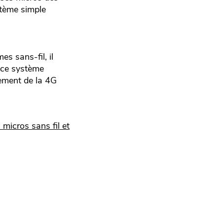
stème simple
s sans-fil, il
e ce système
iement de la 4G
 micros sans fil et