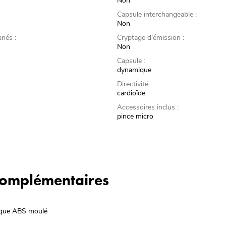
Non
Capsule interchangeable :
Non
nés :
Cryptage d'émission :
Non
Capsule :
dynamique
Directivité :
cardioïde
Accessoires inclus :
pince micro
 complémentaires
tique ABS moulé