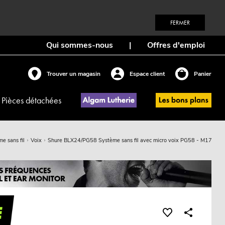
FERMER
Qui sommes-nous
|
Offres d'emploi
Trouver un magasin
Espace client
Panier
Pièces détachées
e sans fil
Voix
Shure BLX24/PG58 Système sans fil avec micro voix PG58 - M17