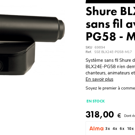
Shure B
sans fil 
PG58 - 
SKU
69894
Ref.
SSE BLX24E-PG58-M17
Système sans fil Shure de
BLX24E-PG58 n’en demeur
chanteurs, animateurs et
En savoir plus
Soyez le premier à comme
EN STOCK
318,00
€
Dont é
3 x
4 x
6 x
10 x