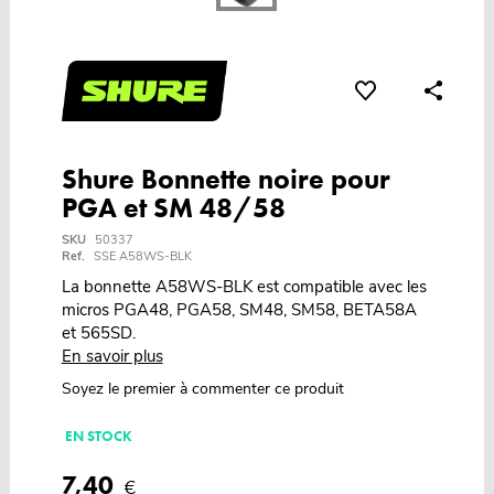
Shure Bonnette noire pour
PGA et SM 48/58
SKU
50337
Ref.
SSE A58WS-BLK
La bonnette A58WS-BLK est compatible avec les
micros PGA48, PGA58, SM48, SM58, BETA58A
et 565SD.
En savoir plus
Soyez le premier à commenter ce produit
EN STOCK
7,40
€