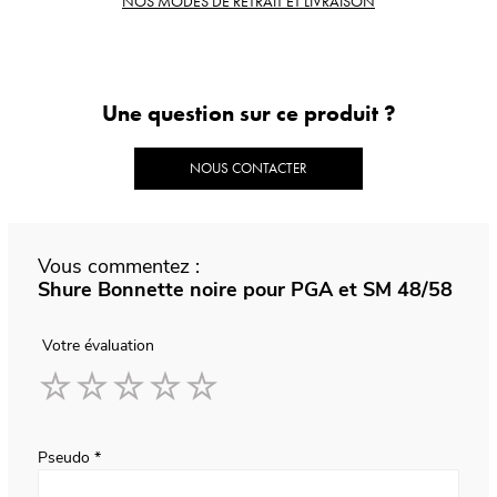
NOS MODES DE RETRAIT ET LIVRAISON
Une question sur ce produit ?
NOUS CONTACTER
Vous commentez :
Shure Bonnette noire pour PGA et SM 48/58
Votre évaluation
1
2
3
4
5
star
stars
stars
stars
stars
Pseudo