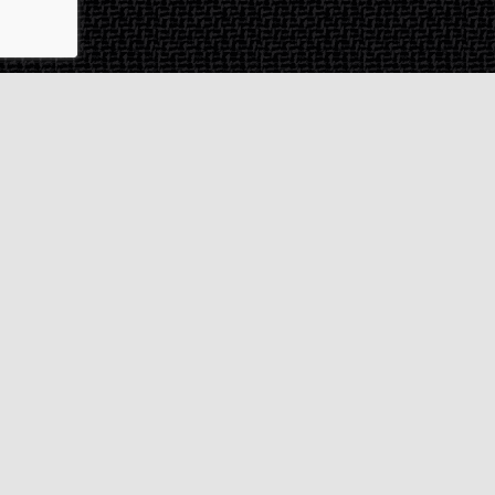
Contact & SAV
2 rue de Milan
44470
Thouaré-sur-Loire
France
Du lundi au vendredi
De 9h à 18h
02 72 24 05 35
(Appel non surtaxé)
NOUS ÉCRIRE
Assistance
Guides d'achat
Questions des musiciens