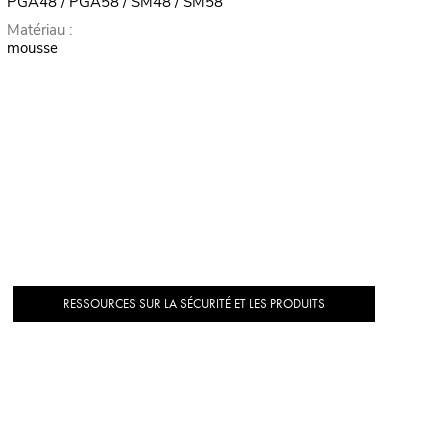
PGA48 / PGA58 / SM48 / SM58
Matériau :
mousse
RESSOURCES SUR LA SÉCURITÉ ET LES PRODUITS