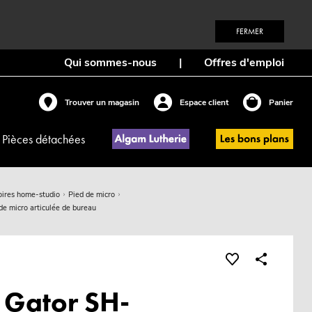
FERMER
Qui sommes-nous
|
Offres d'emploi
Trouver un magasin
Espace client
Panier
Pièces détachées
oires home-studio
Pied de micro
 micro articulée de bureau
 Gator SH-