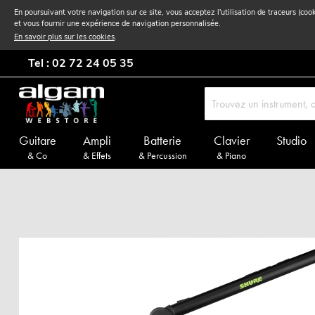
En poursuivant votre navigation sur ce site, vous acceptez l'utilisation de traceurs (coo
et vous fournir une expérience de navigation personnalisée.
En savoir plus sur les cookies
.
Tel : 02 72 24 05 35
Guitare
Ampli
Batterie
Clavier
Studio
& Co
& Effets
& Percussion
& Piano