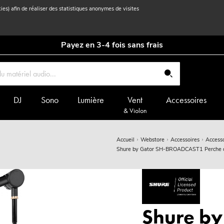
kies) afin de réaliser des statistiques anonymes de visites
Payez en 3-4 fois sans frais
DJ
Sono
Lumière
Vent
Accessoires
& Violon
Accueil
Webstore
Accessoires
Access
Shure by Gator SH-BROADCAST1 Perche de
Shure by