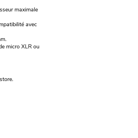
aisseur maximale
mpatibilité avec
mm.
s de micro XLR ou
tore.