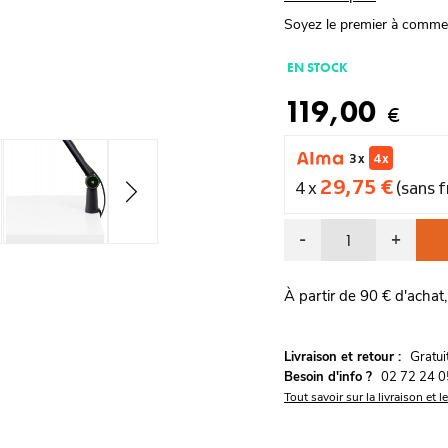
Soyez le premier à comme
EN STOCK
119,00
€
3 x
4 x
29,75 €
4 x
(sans f
-
+
À partir de 90 € d'achat,
G
Livraison et retour :
ratu
Besoin d'info ?
02 72 24 0
Tout savoir sur la livraison et l