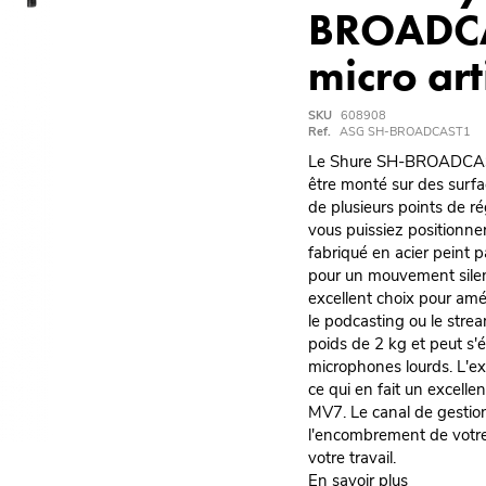
BROADCA
micro ar
SKU
608908
Ref.
ASG SH-BROADCAST1
Le Shure SH-BROADCAST
être monté sur des surf
de plusieurs points de r
vous puissiez positionner
fabriqué en acier peint 
pour un mouvement sile
excellent choix pour amél
le podcasting ou le strea
poids de 2 kg et peut s'
microphones lourds. L'e
ce qui en fait un excel
MV7. Le canal de gestio
l'encombrement de votre
votre travail.
En savoir plus