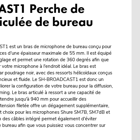
ST1 Perche de
ticulée de bureau
1 est un bras de microphone de bureau conçu pour
aces d'une épaisseur maximale de 55 mm. Il est équipé
églage et permet une rotation de 360 degrés afin que
 votre microphone à l'endroit idéal. Le bras est
par poudrage noir, avec des ressorts hélicoïdaux conçus
ncieux et fluide. Le SH-BROADCAST1 est donc un
iorer la configuration de votre bureau pour la diffusion,
ming. Le bras articulé à ressort a une capacité de
étendre jusqu'à 940 mm pour accueillir des
xtension filetée offre un dégagement supplémentaire,
lent choix pour les microphones Shure SM7B, SM7dB et
n des câbles intégré permet également d'éviter
 bureau afin que vous puissiez vous concentrer sur