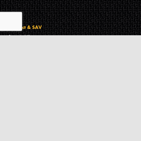
Contact & SAV
2 rue de Milan
44470
Thouaré-sur-Loire
France
Du lundi au vendredi
De 9h à 18h
02 72 24 05 35
(Appel non surtaxé)
NOUS ÉCRIRE
Assistance
Guides d'achat
Questions des musiciens
Modes de livraison
Modes de paiement