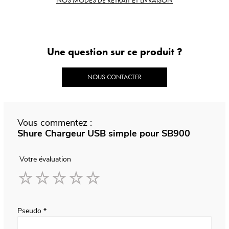
NOS MODES DE RETRAIT ET LIVRAISON
Une question sur ce produit ?
NOUS CONTACTER
Vous commentez :
Shure Chargeur USB simple pour SB900
Votre évaluation
1
2
3
4
5
star
stars
stars
stars
stars
Pseudo