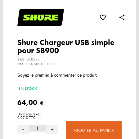
Shure Chargeur USB simple
pour SB900
SKU
518376
Ref.
SSX SBC10-100-E
Soyez le premier à commenter ce produit
EN STOCK
64,00
€
Dont éco-taxe :
0,07 € TTC
-
+
AJOUTER AU PANIER