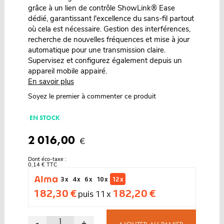
grâce à un lien de contrôle ShowLink® Ease
dédié, garantissant l'excellence du sans-fil partout
où cela est nécessaire. Gestion des interférences,
recherche de nouvelles fréquences et mise à jour
automatique pour une transmission claire.
Supervisez et configurez également depuis un
appareil mobile appairé.
En savoir plus
Soyez le premier à commenter ce produit
EN STOCK
2 016,00
€
Dont éco-taxe :
0,14 € TTC
3 x
4 x
6 x
10 x
12 x
182,30 €
182,20 €
puis 11 x
-
+