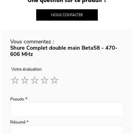
NOUS CONTACTER
Vous commentez :
Shure Complet double main Beta58 - 470-
606 MHz
Votre évaluation
1
2
3
4
5
star
stars
stars
stars
stars
Pseudo
Résumé