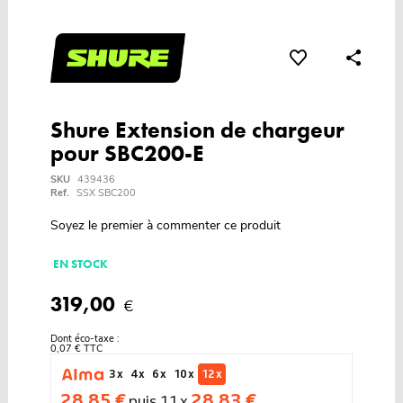
Shure Extension de chargeur
pour SBC200-E
SKU
439436
Ref.
SSX SBC200
Soyez le premier à commenter ce produit
EN STOCK
319,00
€
Dont éco-taxe :
0,07 € TTC
3 x
4 x
6 x
10 x
12 x
28,85 €
28,83 €
puis 11 x