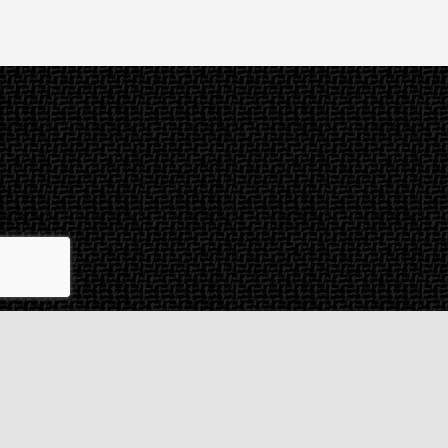
Contact & SAV
2 rue de Milan
44470
Thouaré-sur-Loire
France