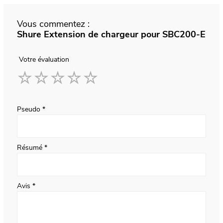
Vous commentez :
Shure Extension de chargeur pour SBC200-E
Votre évaluation
1
2
3
4
5
star
stars
stars
stars
stars
Pseudo
Résumé
Avis