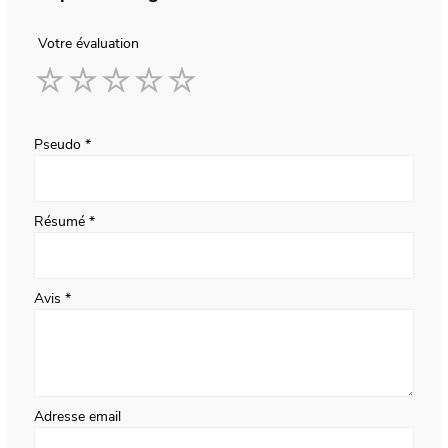
Votre évaluation
1
2
3
4
5
star
stars
stars
stars
stars
Pseudo
Résumé
Avis
Adresse email