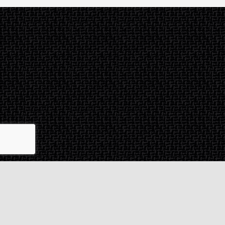
Contact & SAV
2 rue de Milan
44470
Thouaré-sur-Loire
France
Du lundi au vendredi