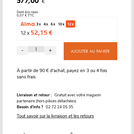
577,00
€
Dont éco-taxe :
0,07 € TTC
3 x
4 x
6 x
10 x
12 x
52,15 €
12 x
-
+
AJOUTER AU PANIER
À partir de 90 € d'achat, payez en 3 ou 4 fois
sans frais
G
Livraison et retour :
ratuit avec votre magasin
partenaire (hors pièces détachées)
Besoin d'info ?
02 72 24 05 35
Tout savoir sur la livraison et les retours