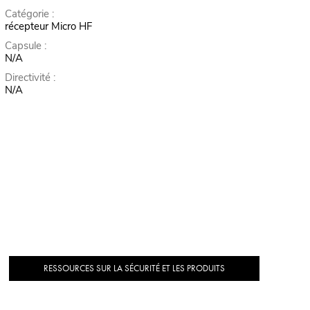
Catégorie :
récepteur Micro HF
Capsule :
N/A
Directivité :
N/A
RESSOURCES SUR LA SÉCURITÉ ET LES PRODUITS