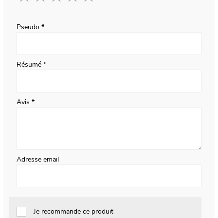
1
2
3
4
5
star
stars
stars
stars
stars
Pseudo
Résumé
Avis
Adresse email
Je recommande ce produit