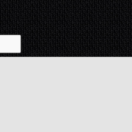
Contact & SAV
2 rue de Milan
44470
Thouaré-sur-Loire
France
Du lundi au vendredi
De 9h à 18h
02 72 24 05 35
(Appel non surtaxé)
NOUS ÉCRIRE