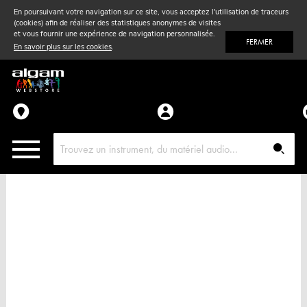
En poursuivant votre navigation sur ce site, vous acceptez l'utilisation de traceurs
(cookies) afin de réaliser des statistiques anonymes de visites
Vent
& Violon
et vous fournir une expérience de navigation personnalisée.
FERMER
En savoir plus sur les cookies
.
Accessoires
Pièces détachées