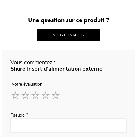
Une question sur ce produit ?
NOUS CONTACTER
Vous commentez :
Shure Insert d'alimentation externe
Votre évaluation
1
2
3
4
5
star
stars
stars
stars
stars
Pseudo