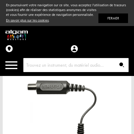
En poursuivant votre navigation sur ce site, vous acceptez l'utilisation de traceurs
(cookies) afin de réaliser des statistiques anonymes de visites
Vent
& Violon
et vous fournir une expérience de navigation personnalisée.
FERMER
En savoir plus sur les cookies
.
Accessoires
Pièces détachées