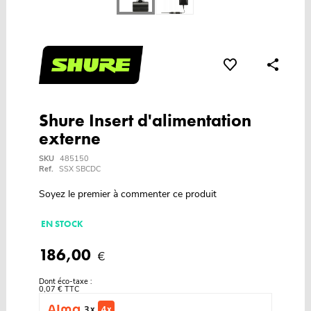
Shure Insert d'alimentation
externe
SKU
485150
Ref.
SSX SBCDC
Soyez le premier à commenter ce produit
EN STOCK
186,00
€
Dont éco-taxe :
0,07 € TTC
3 x
4 x