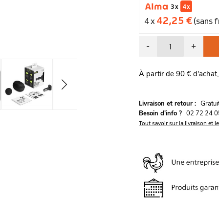
3 x
4 x
42,25 €
4 x
(sans f
-
+
À partir de 90 € d'achat,
G
Livraison et retour :
ratu
Besoin d'info ?
02 72 24 0
Tout savoir sur la livraison et l