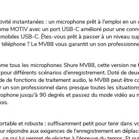
ivité instantanées : un microphone prêt à l'emploi en un c
mme MOTIV avec un port USB-C amélioré pour une conne
 mobiles USB-C. Êtes-vous prêt à passer à un niveau sup
e téléphone ? Le MV88 vous garantit un son professionnel
mme tous les microphones Shure MV88, cette version ne f
 pour différents scénarios d'enregistrement. Doté de deu
ude de fonctions de traitement audio, le MV88 peut être c
 un son professionnel dans presque toutes les situations.
crophone jusqu'à 90 degrés et passez du mode vidéo au 
ois.
rtable et robuste : suffisamment petit pour tenir dans v
ur répondre aux exigences de l'enregistrement en dépla
 ce qui lui permet de résister à l'épreuve du temps. Et oui,