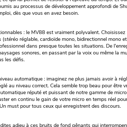
soumis au processus de développement approfondi de Shu
'emploi, dès que vous en avez besoin.
ctionnables : le MV88 est vraiment polyvalent. Choisissez
es (stéréo réglable, cardioïde mono, bidirectionnel mono e
ofessionnel dans presque toutes les situations. De l'enr
paysages sonores, en passant par la voix ou même la mus
s les défis.
veau automatique : imaginez ne plus jamais avoir à régl
 réglé au niveau correct. Cela semble trop beau pour être 
 automatique réputé et puissant de notre gamme de micro
uster en continu le gain de votre micro en temps réel po
Un must pour tous ceux qui enregistrent des discours.
 dites adieu à ces bruits de fond gênants qui interrompent