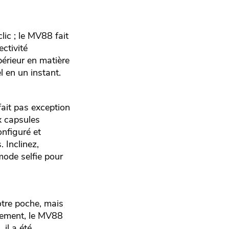
lic ; le MV88 fait
ctivité
érieur en matière
 en un instant.
ait pas exception
x capsules
onfiguré et
 Inclinez,
mode selfie pour
otre poche, mais
cement, le MV88
 il a été