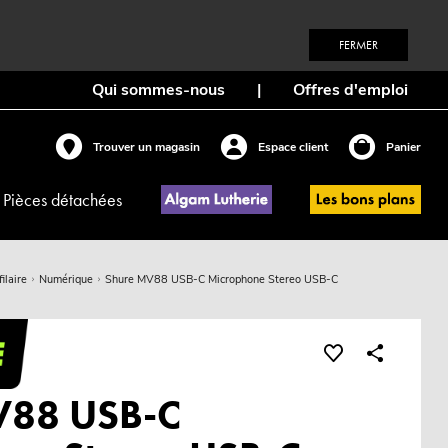
FERMER
Qui sommes-nous
|
Offres d'emploi
Trouver un magasin
Espace client
Panier
Pièces détachées
filaire
Numérique
Shure MV88 USB-C Microphone Stereo USB-C
V88 USB-C