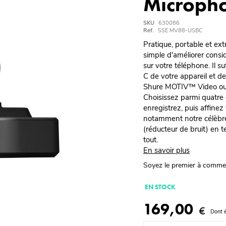
Micropho
SKU
630086
Ref.
SSE MV88-USBC
Pratique, portable et ex
simple d'améliorer consi
sur votre téléphone. Il 
C de votre appareil et de
Shure MOTIV™ Video ou 
Choisissez parmi quatre 
enregistrez, puis affinez
notamment notre célèbre
(réducteur de bruit) en t
tout.
En savoir plus
Soyez le premier à comme
EN STOCK
169,00
€
Dont 