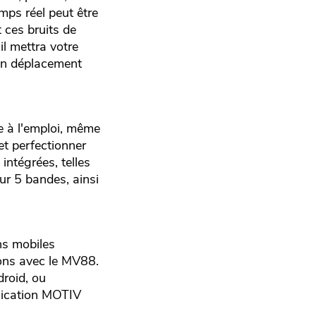
mps réel peut être
 ces bruits de
il mettra votre
 en déplacement
e à l'emploi, même
et perfectionner
intégrées, telles
eur 5 bandes, ainsi
ns mobiles
ions avec le MV88.
roid, ou
plication MOTIV