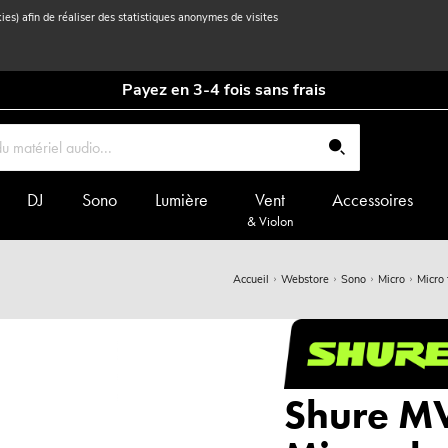
kies) afin de réaliser des statistiques anonymes de visites
Payez en 3-4 fois sans frais
DJ
Sono
Lumière
Vent
Accessoires
& Violon
Accueil
Webstore
Sono
Micro
Micro 
Shure M