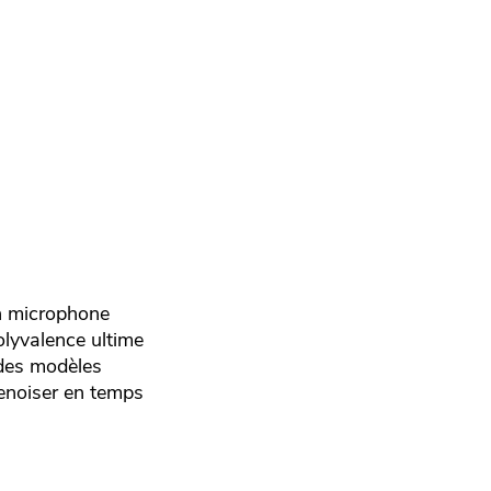
n microphone
olyvalence ultime
 des modèles
Denoiser en temps