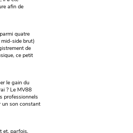
re afin de
 parmi quatre
t mid-side brut)
egistrement de
ique, ce petit
er le gain du
vrai ? Le MV88
s professionnels
ur un son constant
 et, parfois,