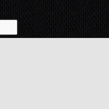
Contact & SAV
2 rue de Milan
44470
Thouaré-sur-Loire
France
Du lundi au vendredi
De 9h à 18h
02 72 24 05 35
(Appel non surtaxé)