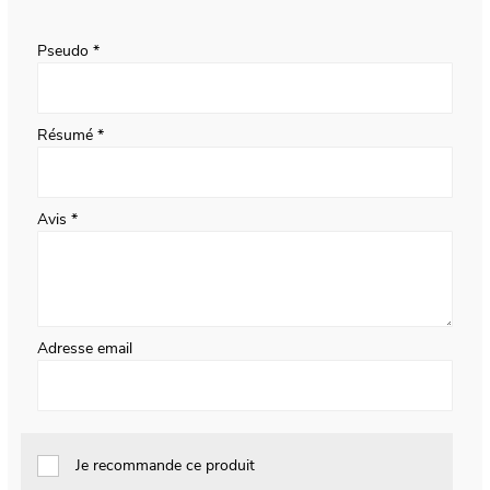
1
2
3
4
5
star
stars
stars
stars
stars
Pseudo
Résumé
Avis
Adresse email
Je recommande ce produit