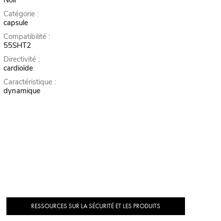
Noir
Catégorie :
capsule
Compatibilité :
55SHT2
Directivité :
cardioïde
Caractéristique :
dynamique
RESSOURCES SUR LA SÉCURITÉ ET LES PRODUITS